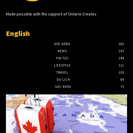
Made possible with the support of Ontario Creates
English
ĐỜI SỐNG
165
NEWS
147
TIN TỨC
144
LIFESTYLE
111
TRAVEL
102
DU LỊCH
89
SỨC KHỎE
75