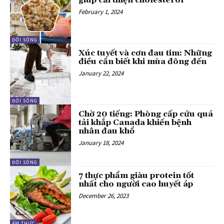
giúp cải thiện cholesterol
February 1, 2024
ĐỜI SỐNG
Xúc tuyết và cơn đau tim: Những
điều cần biết khi mùa đông đến
January 22, 2024
ĐỜI SỐNG
Chờ 20 tiếng: Phòng cấp cứu quá
tải khắp Canada khiến bệnh
nhân đau khổ
January 18, 2024
ĐỜI SỐNG
7 thực phẩm giàu protein tốt
nhất cho người cao huyết áp
December 26, 2023
ẨM THỰC