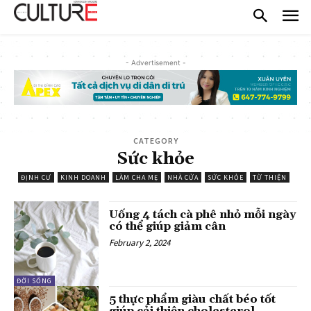
- Advertisement -
CATEGORY
Sức khỏe
ĐỊNH CƯ
KINH DOANH
LÀM CHA MẸ
NHÀ CỬA
SỨC KHỎE
TỪ THIỆN
Uống 4 tách cà phê nhỏ mỗi ngày
có thể giúp giảm cân
February 2, 2024
ĐỜI SỐNG
5 thực phẩm giàu chất béo tốt