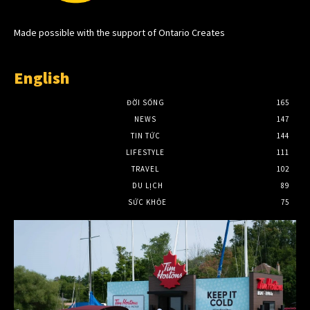
Made possible with the support of Ontario Creates
English
ĐỜI SỐNG
165
NEWS
147
TIN TỨC
144
LIFESTYLE
111
TRAVEL
102
DU LỊCH
89
SỨC KHỎE
75