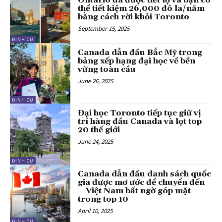
Ontario đã được tiết lộ và bạn có
thể tiết kiệm 26,000 đô la/năm
bằng cách rời khỏi Toronto
September 15, 2025
ĐỊNH CƯ
Canada dẫn đầu Bắc Mỹ trong
bảng xếp hạng đại học về bền
vững toàn cầu
June 26, 2025
ĐỊNH CƯ
Đại học Toronto tiếp tục giữ vị
trí hàng đầu Canada và lọt top
20 thế giới
June 24, 2025
ĐỊNH CƯ
Canada dẫn đầu danh sách quốc
gia được mơ ước để chuyển đến
– Việt Nam bất ngờ góp mặt
trong top 10
April 10, 2025
ĐỊNH CƯ