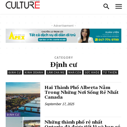
- Advertisement -
CATEGORY
Định cư
ĐỊNH CƯ
KINH DOANH
LÀM CHA MẸ
NHÀ CỬA
SỨC KHỎE
TỪ THIỆN
Hai Thành Phố Alberta Nằm
Trong Những Nơi Sống Rẻ Nhất
Canada
September 17, 2025
ĐỊNH CƯ
Những thành phố rẻ nhất