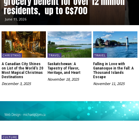
grocery benefit for over 12 million
residents, up to C$700
June 11, 2026
CHRISTMAS
TRAVEL
TRAVEL
A Canadian City Shines
Saskatchewan: A
Falling in Love with
on List of the World’s 20
Tapestry of Flavor,
Gananoque in the Fall: A
Most Magical Christmas
Heritage, and Heart
Thousand Islands
Destinations
Escape
November 18, 2025
December 3, 2025
November 11, 2025
CULTURE