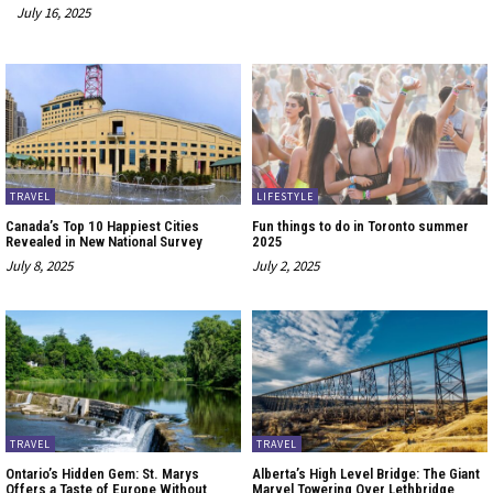
July 16, 2025
TRAVEL
LIFESTYLE
Canada’s Top 10 Happiest Cities
Fun things to do in Toronto summer
Revealed in New National Survey
2025
July 8, 2025
July 2, 2025
TRAVEL
TRAVEL
Ontario’s Hidden Gem: St. Marys
Alberta’s High Level Bridge: The Giant
Offers a Taste of Europe Without
Marvel Towering Over Lethbridge