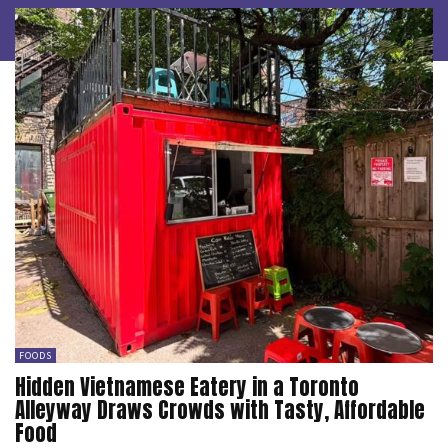
06:02
FOODS
Hidden Vietnamese Eatery in a Toronto
Alleyway Draws Crowds with Tasty, Affordable
Food