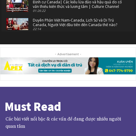
Định cư Canada| Các kiểu lừa đảo và hậu quả do cố
vấn thiếu kiến thức và lương tâm | Culture Channel
01:26:22
Duyên Phận Việt Nam-Canada, Lịch Sử và Di Trú
Canada, Người Việt đầu tiên đến Canada thế nào?
22:14
[Teaser] Electronic Travel Authorization (eTA) là gì
và cách đăng ký? | Coming to Canada
01:14
- Advertisement -
[Teaser] Chuẩn bị gì cho trẻ dưới 18 tuổi du học
Canada không có cha mẹ đi cùng | Coming to
Canada
01:52
Cảnh báo lừa đảo, mạo danh chuyên viên tư vấn di
trú Xuân Uyên | Coming to Canada
03:04
[Teaser] Cơ hội định cư Canada dễ dàng tại 4 tỉnh
Đại Tây Dương năm 2022 | Coming to Canada
Must Read
02:03
[Teaser] Chi tiết diện định cư International Skilled
Worker Hard to Fill Skills tại Saskatchewan
Các bài viết nổi bậc & các vấn đề đang được nhiều người
02:16
quan tâm
[Teaser] Phóng sự LAO ĐỘNG PHỔ THÔNG Định Cư
Canada: Ngành NAIL và thái độ phục vụ