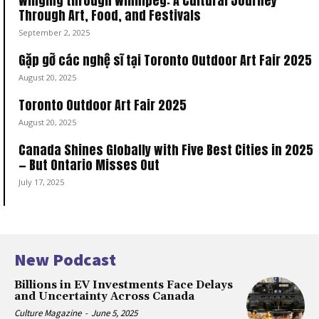
Winging through Winnipeg: A Cultural Journey
Through Art, Food, and Festivals
September 2, 2025
Gặp gỡ các nghệ sĩ tại Toronto Outdoor Art Fair 2025
August 20, 2025
Toronto Outdoor Art Fair 2025
August 20, 2025
Canada Shines Globally with Five Best Cities in 2025
— But Ontario Misses Out
July 17, 2025
New Podcast
Billions in EV Investments Face Delays
and Uncertainty Across Canada
Culture Magazine
-
June 5, 2025