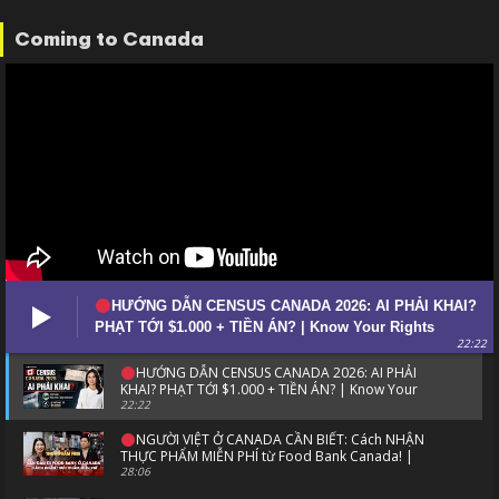
Coming to Canada
HƯỚNG DẪN CENSUS CANADA 2026: AI PHẢI KHAI?
PHẠT TỚI $1.000 + TIỀN ÁN? | Know Your Rights
22:22
HƯỚNG DẪN CENSUS CANADA 2026: AI PHẢI
KHAI? PHẠT TỚI $1.000 + TIỀN ÁN? | Know Your
Rights
22:22
NGƯỜI VIỆT Ở CANADA CẦN BIẾT: Cách NHẬN
THỰC PHẨM MIỄN PHÍ từ Food Bank Canada! |
CULTURE CHANNEL
28:06