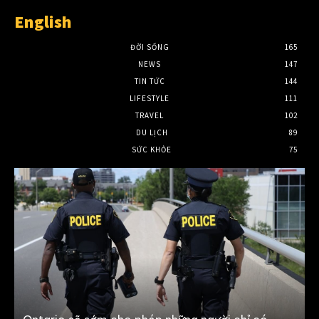
English
ĐỜI SỐNG
165
NEWS
147
TIN TỨC
144
LIFESTYLE
111
TRAVEL
102
DU LỊCH
89
SỨC KHỎE
75