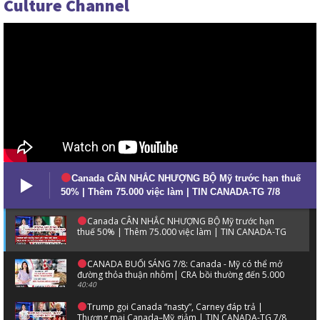
Culture Channel
Canada CÂN NHẮC NHƯỢNG BỘ Mỹ trước hạn thuế
50% | Thêm 75.000 việc làm | TIN CANADA-TG 7/8
Canada CÂN NHẮC NHƯỢNG BỘ Mỹ trước hạn
thuế 50% | Thêm 75.000 việc làm | TIN CANADA-TG
7/8
CANADA BUỔI SÁNG 7/8: Canada - Mỹ có thể mở
đường thỏa thuận nhôm| CRA bồi thường đến 5.000
đô la
40:40
Trump gọi Canada “nasty”, Carney đáp trả |
Thương mại Canada–Mỹ giảm | TIN CANADA-TG 7/8