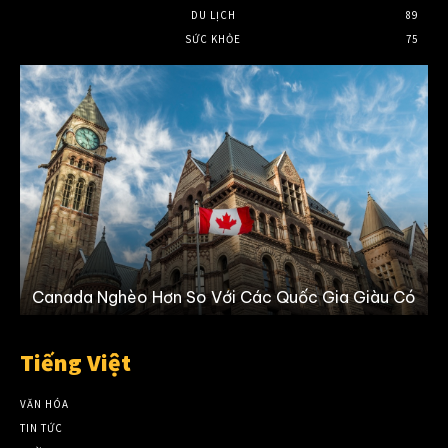
DU LỊCH
89
SỨC KHỎE
75
Canada Nghèo Hơn So Với Các Quốc Gia Giàu Có
b
Tiếng Việt
VĂN HÓA
TIN TỨC