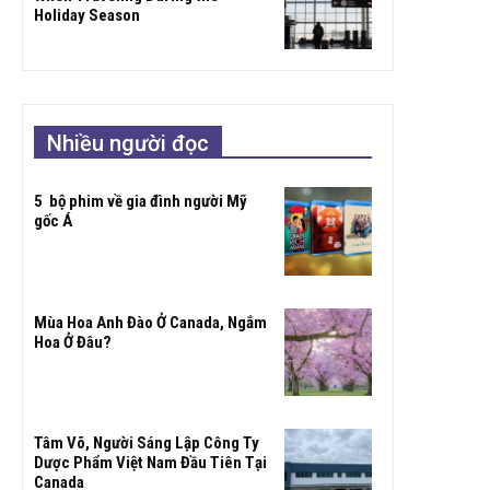
Holiday Season
Nhiều người đọc
5 bộ phim về gia đình người Mỹ
gốc Á
Mùa Hoa Anh Đào Ở Canada, Ngắm
Hoa Ở Đâu?
Tâm Võ, Người Sáng Lập Công Ty
Dược Phẩm Việt Nam Đầu Tiên Tại
Canada