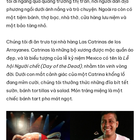
tôi đi ngang qua quảng trường thị trấn, nơi người dân địa
phương ngồi dưới ánh nắng và trò chuyện. Ngoài ra còn có
một tiệm bánh, thợ bạc, nhà thờ, cửa hàng lưu niệm và
một bảo tàng nhỏ.
Chúng tôi đi ăn trưa tại nhà hàng Las Catrinas de los
Arrayanes. Catrinas là những bộ xương được mặc quần áo
đẹp, và là biểu tượng của lễ kỷ niệm Mexico có tên là
Lễ
hội Người chết
(Day of the Dead)
, nhằm tôn vinh vòng
đời. Dưới con mắt cảnh giác của một Catrina khổng lồ
đang mỉm cười, chúng tôi thưởng thức những đĩa bít tết
sườn, bánh tortillas và salad. Món tráng miệng là một
chiếc bánh tart pho mát ngọt.