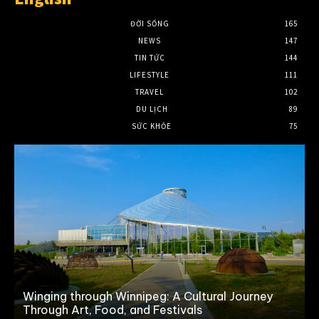
ĐỜI SỐNG
165
NEWS
147
TIN TỨC
144
LIFESTYLE
111
TRAVEL
102
DU LỊCH
89
SỨC KHỎE
75
y
Winging through Winnipeg: A Cultural Journey
Through Art, Food, and Festivals