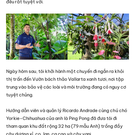
đều rất tuyệt vời.
Ngày hôm sau, tôi khởi hành một chuyến đi ngắn ra khỏi
thị trấn đến Vườn bách thảo Vallarta xanh tươi, nơi tập
trung vào bảo vệ các loài và môi trường đang có nguy cơ
tuyệt chủng.
Hướng dẫn viên và quản lý Ricardo Andrade cùng chú chó
Yorkie-Chihuahua của anh là Ping Pong đã đưa tôi đi
tham quan khu đất rộng 32 ha (79 mẫu Anh) trồng đầy
cây dương xỉ, cọ, lan, ca cao và cây vani.