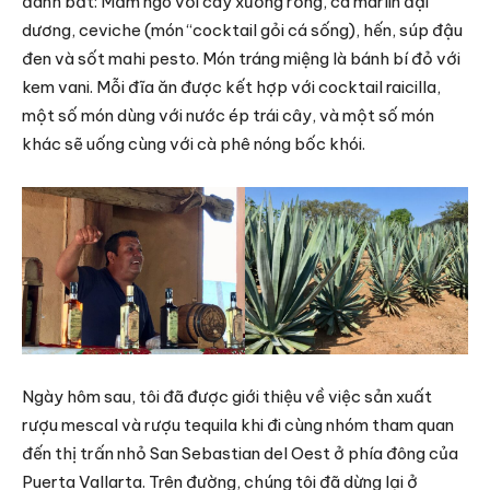
đánh bắt: Mầm ngô với cây xương rồng, cá marlin đại
dương, ceviche (món “cocktail gỏi cá sống), hến, súp đậu
đen và sốt mahi pesto. Món tráng miệng là bánh bí đỏ với
kem vani. Mỗi đĩa ăn được kết hợp với cocktail raicilla,
một số món dùng với nước ép trái cây, và một số món
khác sẽ uống cùng với cà phê nóng bốc khói.
Ngày hôm sau, tôi đã được giới thiệu về việc sản xuất
rượu mescal và rượu tequila khi đi cùng nhóm tham quan
đến thị trấn nhỏ San Sebastian del Oest ở phía đông của
Puerta Vallarta. Trên đường, chúng tôi đã dừng lại ở