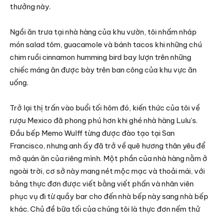
thưởng này.
Ngồi ăn trưa tại nhà hàng của khu vườn, tôi nhấm nháp
món salad tôm, guacamole và bánh tacos khi những chú
chim ruồi cinnamon humming bird bay lượn trên những
chiếc máng ăn được bày trên ban công của khu vực ăn
uống.
Trở lại thị trấn vào buổi tối hôm đó, kiến ​​thức của tôi về
rượu Mexico đã phong phú hơn khi ghé nhà hàng Lulu’s.
Đầu bếp Memo Wulff từng được đào tạo tại San
Francisco, nhưng anh ấy đã trở về quê hương thân yêu để
mở quán ăn của riêng mình. Một phần của nhà hàng nằm ở
ngoài trời, cơ sở này mang nét mộc mạc và thoải mái, với
bảng thực đơn được viết bằng viết phấn và nhân viên
phục vụ đi từ quầy bar cho đến nhà bếp này sang nhà bếp
khác. Chủ đề bữa tối của chúng tôi là thực đơn nếm thử