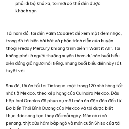
phải đi bộ khá xa, tôi mới có thể đến được
khách sạn.
Tối hôm đó, tôi đến Palm Cabaret để xem một đêm nhạc,
trong đó tái hiện bài hát và phần trình diễn của huyền
thoại Freddy Mercury khi ông trình diễn “I Want it All”. Tôi
không phải là người thường xuyên tham dự các buổi biểu
diễn đóng giả người nổi tiếng, nhưng buổi biểu diễn này rất
tuyệt vời.
Sau đó, tôi ăn tối tại Tintoque, một trong 120 nhà hàng tốt
nhất ở Mexico, theo xếp hạng của Culinaira Mexico. Đầu
bếp Joel Ornelas đã phục vụ một món ăn độc đáo đến từ
Bờ biển Thái Bình Dương của Mexico và tôi được biết
thực đơn sáng tạo thay đổi mỗi ngày. Món cà ri cá
penang, thịt cừu hầm bắp ngô và món cuốn Shiso của tôi