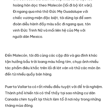
hoàng hôn dọc theo Malecón (lối đi bộ lót ván).
Đi ngang qua nhà thờ Đức Mẹ Guadalupe với
chiếc vương miện đặc biệt, tôi dừng lại để xem
đoàn diễu hành đầy màu sắc đi ngang qua, tôn
vinh Đức Trinh Nữ và mối liên hệ của Mẹ với
người dân Mexico.
Đến Malecón, tôi đã cùng các cặp đôi và gia đình khác
tận hưởng bầu trời loang màu hồng tím, chụp ảnh nhiều
tác phẩm điêu khắc trên lối đi lát ván và thử các món ăn
đến từ nhiều quầy bán hàng.
Puerta Vallarta có rất nhiều điều tuyệt vời để trải nghiệm.
Thành phố khiến tôi có thể thấy tại sao những cư dân
Canada chim tuyết lại thích làm tổ ở nơi này trong những
tháng mùa đông.