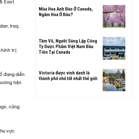
 & East
Mùa Hoa Anh Đào Ở Canada,
Ngắm Hoa Ở Đâu?
an, Iraq,
Tâm Võ, Người Sáng Lập Công
Ty Dược Phẩm Việt Nam Đầu
hính trị
Tiên Tại Canada
Victoria được vinh danh là
hổ đang diễn
thành phố nhỏ tốt nhất thế giới
hương tiện
ngo, cũng
khu vực