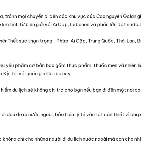
, tránh mọi chuyến đi đến các khu vực của Cao nguyên Golan gi
 km tính từ biên giới với Ai Cập, Lebanon và phần lớn đất nước.
n “hết sức thận trọng”. Pháp, Ai Cập, Trung Quốc, Thái Lan, Bra
 nhu yếu phẩm cơ bản bao gồm thực phẩm, thuốc men và nhiên liệ
 Kỳ đối với quốc gia Caribe này.
o hiểm du lịch sẽ không chi trả cho bạn nếu bạn đi đến một nơi có
đâu đó ra nước ngoài, bảo hiểm y tế vẫn rất cần thiết vì chi ph
 không chỉ cho những người đi du lịch nước ngoài mà còn cho nh