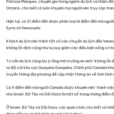
Patricia Marques, chuyên gia trong ngành du lịch và Giám đố
Ontario, cho biết cô luôn khuyên mọi người nên truy cập tra
Hiện tại, có 21 điểm đến được phân loại là điểm đến mà người
Syria và Venezuela.
Khách du lịch nên tránh tất cả các chuyến du lịch đến Venezu
không ổn định cũng như sự suy giảm các điều kiện sống cơ b
Tư vấn du lịch cũng lưu ý rằng môi trường an ninh “không ổn 
ra đối với khu vực Guayana Esequiba. Chính phủ Canada khu
truyền thông địa phương để cập nhật thông tin về tình hình 
Có 9 điểm đến mà người Canada được khuyên nên “tránh việc 
như Israel, Bờ Tây và Dải Gaza là một số trong những điểm đ
Ở Israel, Bờ Tây và Dải Gaza, các quan chức cho biết có nhi
đang diễn ra và tình hình an ninh khó lường”.