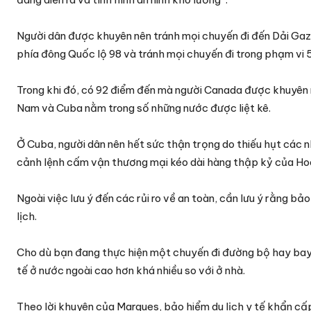
Người dân được khuyên nên tránh mọi chuyến đi đến Dải Gaza
phía đông Quốc lộ 98 và tránh mọi chuyến đi trong phạm vi 5
Trong khi đó, có 92 điểm đến mà người Canada được khuyên nê
Nam và Cuba nằm trong số những nước được liệt kê.
Ở Cuba, người dân nên hết sức thận trọng do thiếu hụt các
cảnh lệnh cấm vận thương mại kéo dài hàng thập kỷ của Hoa
Ngoài việc lưu ý đến các rủi ro về an toàn, cần lưu ý rằng bả
lịch.
Cho dù bạn đang thực hiện một chuyến đi đường bộ hay bay đi 
tế ở nước ngoài cao hơn khá nhiều so với ở nhà.
Theo lời khuyên của Marques, bảo hiểm du lịch y tế khẩn cấp