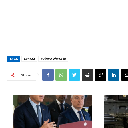
TAGS
Canada
culture-check-in
Share