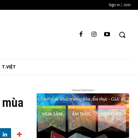
Sign in / Join
T.VIỆT
- Advertisement -
g mùa