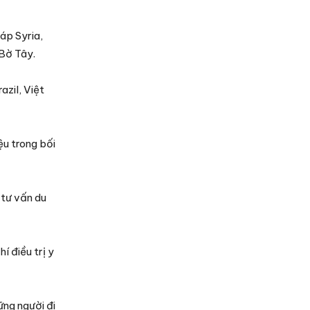
áp Syria,
 Bờ Tây.
zil, Việt
u trong bối
 tư vấn du
í điều trị y
ững người đi