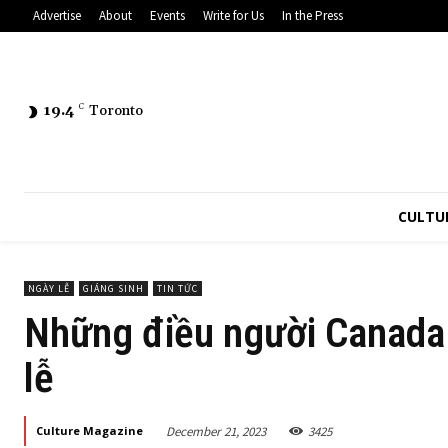
Advertise
About
Events
Write for Us
In the Press
19.4
C
Toronto
CULTU
NGÀY LỄ
GIÁNG SINH
TIN TỨC
Những điều người Canada n
lễ
December 21, 2023
3425
Culture Magazine