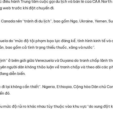
c điều hành Trung tâm cuộc gọi du lịch và bán lẻ của CAA North
ng web trước khi đặt chuyến đi.
 Canada nên “tránh đi du lịch”, bao gồm Nga, Ukraine, Yemen, Sud
ela do “mức độ tội phạm bạo lực đáng kể, tình hình kinh tế và c
ản, bao gồm cả tình trạng thiếu thuốc, xăng và nước”.
định” ở biên giới giữa Venezuela và Guyana do tranh chấp lãnh t
yên người dân không thảo luận về tranh chấp và theo dõi các p
đang diễn biến.
đi lại không cần thiết”. Nigeria, Ethiopia, Cộng hòa Dân chủ Co
ến đó.
ều mức độ rủi ro khác nhau tùy thuộc vào khu vực “do xung đột 