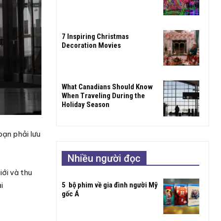
7 Inspiring Christmas
Decoration Movies
What Canadians Should Know
When Traveling During the
Holiday Season
bạn phải lưu
Nhiều người đọc
iới và thu
5 bộ phim về gia đình người Mỹ
i
gốc Á