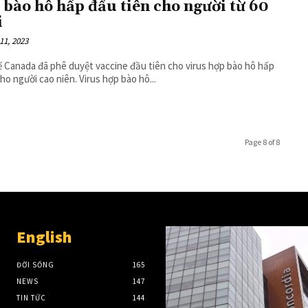
 bào hô hấp đầu tiên cho người từ 60
i
11, 2023
ế Canada đã phê duyệt vaccine đầu tiên cho virus hợp bào hô hấp
dành cho người cao niên. Virus hợp bào hô...
Page 8 of 8
English
ĐỜI SỐNG
165
NEWS
147
TIN TỨC
144