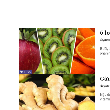
6 l
Septemb
Bưởi, 
ẨM THỰC
Gừn
August 
Mặc d
vitami