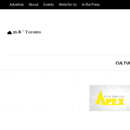
Advertise
About
Events
Write for Us
In the Press
21.8
C
Toronto
CULTU