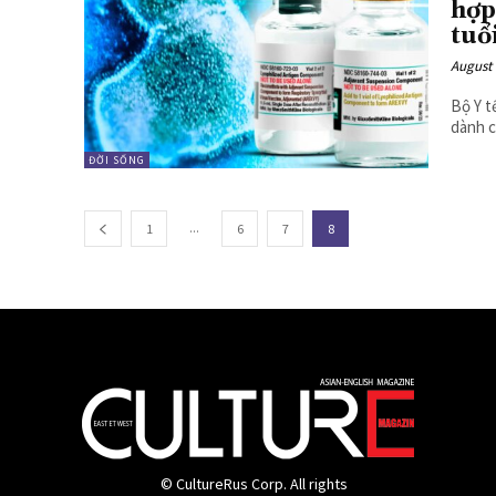
hợp
tuổ
August 
Bộ Y t
ĐỜI SỐNG
...
1
6
7
8
© CultureRus Corp. All rights