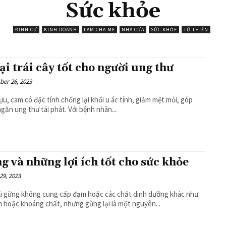
Sức khỏe
ĐỊNH CƯ
KINH DOANH
LÀM CHA MẸ
NHÀ CỬA
SỨC KHỎE
TỪ THIỆN
oại trái cây tốt cho người ung thư
er 26, 2023
lựu, cam có đặc tính chống lại khối u ác tính, giảm mệt mỏi, góp
phần ngăn ung thư tái phát. Với bệnh nhân...
g và những lợi ích tốt cho sức khỏe
29, 2023
ù gừng không cung cấp đạm hoặc các chất dinh dưỡng khác như
n hoặc khoáng chất, nhưng gừng lại là một nguyên...