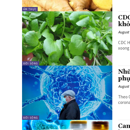
ẨM THỰC
CDC
khỏ
August 
CDC Hoa
xoong 
ĐỜI SỐNG
Nhữ
phụ
August 
Theo C
corona
ĐỜI SỐNG
Can