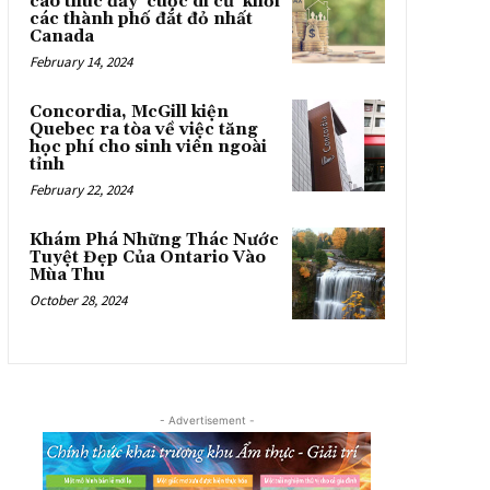
cao thúc đẩy ‘cuộc di cư’ khỏi
các thành phố đắt đỏ nhất
Canada
February 14, 2024
Concordia, McGill kiện
Quebec ra tòa về việc tăng
học phí cho sinh viên ngoài
tỉnh
February 22, 2024
Khám Phá Những Thác Nước
Tuyệt Đẹp Của Ontario Vào
Mùa Thu
October 28, 2024
- Advertisement -