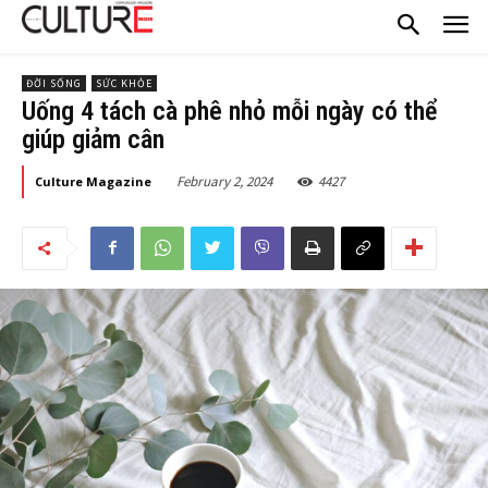
ĐỜI SỐNG
SỨC KHỎE
Uống 4 tách cà phê nhỏ mỗi ngày có thể
giúp giảm cân
February 2, 2024
4427
Culture Magazine