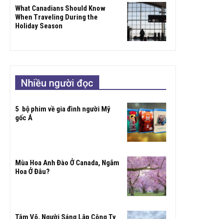
What Canadians Should Know
When Traveling During the
Holiday Season
Nhiều người đọc
5 bộ phim về gia đình người Mỹ
gốc Á
Mùa Hoa Anh Đào Ở Canada, Ngắm
Hoa Ở Đâu?
Tâm Võ, Người Sáng Lập Công Ty