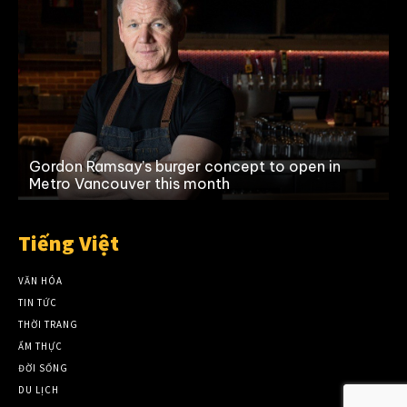
s
Gordon Ramsay’s burger concept to open in
Metro Vancouver this month
Tiếng Việt
VĂN HÓA
TIN TỨC
THỜI TRANG
ẨM THỰC
ĐỜI SỐNG
DU LỊCH