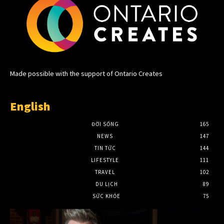
Made possible with the support of Ontario Creates
English
ĐỜI SỐNG
165
NEWS
147
TIN TỨC
144
LIFESTYLE
111
TRAVEL
102
DU LỊCH
89
SỨC KHỎE
75