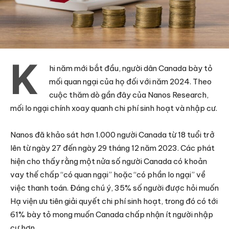
K
hi năm mới bắt đầu, người dân Canada bày tỏ
mối quan ngại của họ đối với năm 2024. Theo
cuộc thăm dò gần đây của Nanos Research,
mối lo ngại chính xoay quanh chi phí sinh hoạt và nhập cư.
Nanos đã khảo sát hơn 1.000 người Canada từ 18 tuổi trở
lên từ ngày 27 đến ngày 29 tháng 12 năm 2023. Các phát
hiện cho thấy rằng một nửa số người Canada có khoản
vay thế chấp “có quan ngại” hoặc “có phần lo ngại” về
việc thanh toán. Đáng chú ý, 35% số người được hỏi muốn
Hạ viện ưu tiên giải quyết chi phí sinh hoạt, trong đó có tới
61% bày tỏ mong muốn Canada chấp nhận ít người nhập
cư hơn.