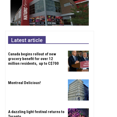
Latest article
Canada begins rollout of new
grocery benefit for over 12
million residents, up to C$700
Montreal Delicious!
A dazzling light festival returns to
Toronto