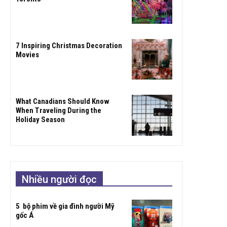
7 Inspiring Christmas Decoration
Movies
What Canadians Should Know
When Traveling During the
Holiday Season
Nhiều người đọc
5 bộ phim về gia đình người Mỹ
gốc Á