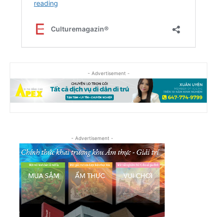
- Advertisement -
- Advertisement -