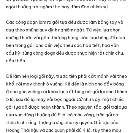
ngồi thưởng trà, ngâm thơ hay đàm đạo chính sự.
Các công đoạn làm ra gối tựa đều được làm bằng tay và
dựa theo những quy định nghiêm ngặt. Từ việc lựa chọn
những thước vải gấm thượng hạng, các loại bông để ních
bên trong gối, cho đến việc thêu các họa tiết, hoa văn
cầu kỳ; từng công đoạn đều được thực hiện rất chỉn chu,
cẩn thận.
Để làm nên loại gối này, trước tiên phải cắt mảnh vải theo
khổ, rồi may thành ô vuông. Kế đến là ních cho đầy bông
ở các góc vuông rồi khâu lại, kết từng cái gối lại cho thành
5 lá, sau đó lại may vải bọc ngoài. Cứ như vậy, một chiếc
gối tựa đã được hoàn thành. Theo nguyên tắc, gối trái dựa
của vua dùng thường đủ 5 lá, có màu vàng, trên gối có
thêu hình rồng, tượng trưng cho uy quyền. Gối tựa của
Hoàng Thái hậu và các quan phải đủ 4 lá, tùy theo màu