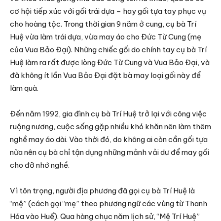
cơ hội tiếp xúc với gối trái dựa – hay gối tựa tay phục vụ
cho hoàng tộc. Trong thời gian 9 năm ở cung, cụ bà Trí
Huệ vừa làm trái dựa, vừa may áo cho Đức Từ Cung (mẹ
của Vua Bảo Đại). Những chiếc gối do chính tay cụ bà Trí
Huệ làm ra rất được lòng Đức Từ Cung và Vua Bảo Đại, và
đã không ít lần Vua Bảo Đại đặt bà may loại gối này để
làm quà.
Đến năm 1992, gia đình cụ bà Trí Huệ trở lại với công việc
ruộng nương, cuộc sống gặp nhiều khó khăn nên làm thêm
nghề may áo dài. Vào thời đó, do không ai còn cần gối tựa
nữa nên cụ bà chỉ tận dụng những mảnh vải dư để may gối
cho đỡ nhớ nghề.
Vì tôn trọng, người địa phương đã gọi cụ bà Trí Huệ là
“mệ” (cách gọi “mẹ” theo phương ngữ các vùng từ Thanh
Hóa vào Huế). Qua hàng chục năm lịch sử, “Mệ Trí Huệ”