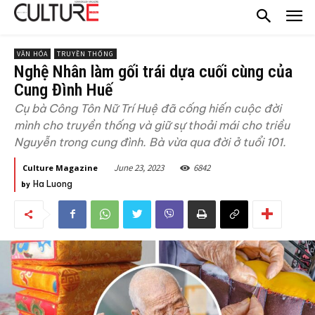
VĂN HÓA
TRUYỀN THỐNG
Nghệ Nhân làm gối trái dựa cuối cùng của
Cung Đình Huế
Cụ bà Công Tôn Nữ Trí Huệ đã cống hiến cuộc đời
mình cho truyền thống và giữ sự thoải mái cho triều
Nguyễn trong cung đình. Bà vừa qua đời ở tuổi 101.
June 23, 2023
6842
Culture Magazine
Ha Luong
by