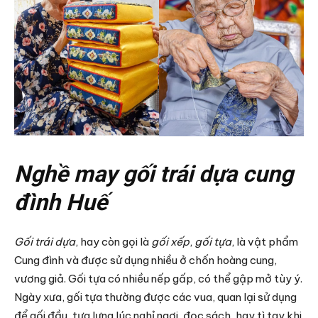
Nghề may gối trái dựa cung
đình Huế
Gối trái dựa
, hay còn gọi là
gối xếp
,
gối tựa
, là vật phẩm
Cung đình và được sử dụng nhiều ở chốn hoàng cung,
vương giả. Gối tựa có nhiều nếp gấp, có thể gập mở tùy ý.
Ngày xưa, gối tựa thường được các vua, quan lại sử dụng
để gối đầu, tựa lưng lúc nghỉ ngơi, đọc sách, hay tì tay khi