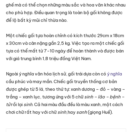
ghế mà có thể chọn những màu sắc và hoa văn khác nhau
cho phù hợp. Điều quan trọng là toàn bộ gối không được
để lộ bất kỳ mũi chỉ thừa nào.
Một chiếc gối tựa hoàn chỉnh có kích thước 29cm x 18cm
x 30cm và cân nặng gần 2,5 kg. Việc tạo ra một chiếc gối
tựa có thể mất từ 7-10 ngày để hoàn thành và được bán
với giá trung bình 1,8 triệu đồng Việt Nam.
Ngoài ý nghĩa văn hóa lịch sử, gối trái dựa còn có
ý nghĩa
cầu phúc và may mắn. Chiếc gối truyền thống cơ bản
được ghép từ 5 lá, theo thứ tự: xanh dương – đỏ – vàng –
trắng – xanh lục, tương ứng với 5 chữ
sinh – lão – bệnh –
tử
rồi lại
sinh
. Cả hai màu đầu đều là màu xanh, một cách
chơi chữ rất hay với chữ
sinh
,hay
sanh
(giọng Huế).