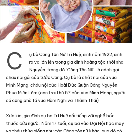
C
ụ bà Công Tôn Nữ Trí Huệ, sinh năm 1922, sinh
ra và lớn lên trong gia đình hoàng tộc thời nhà
Nguyễn, trong đó “Công Tôn Nữ” là cách gọi
cháu nội gái của tước Công. Cụ bà là chắt nội của vua
Minh Mạng, cháu nội của Hoài Đức Quận Công Nguyễn
Phúc Miên Lâm (con trai thứ 57 của Vua Minh Mạng, người
có công phò tá vua Hàm Nghi và Thành Thái).
Xưa kia, gia đình cụ bà Trí Huệ nổi tiếng với nghề bốc
thuốc cứu người. Năm 17 tuổi, cụ bà vào Đại Nội học may
vá thêu thùa giống như các Công tôn nữ khác, qua đó có