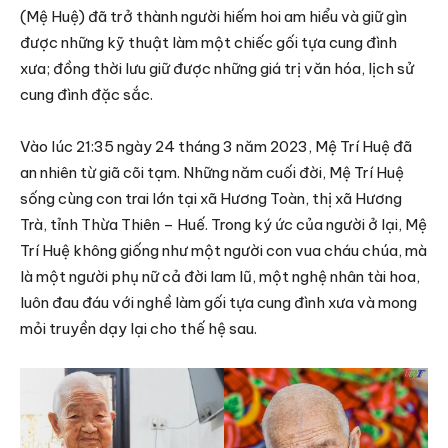
(Mệ Huệ) đã trở thành người hiếm hoi am hiểu và giữ gìn
được những kỹ thuật làm một chiếc gối tựa cung đình
xưa; đồng thời lưu giữ được những giá trị văn hóa, lịch sử
cung đình đặc sắc.
Vào lúc 21:35 ngày 24 tháng 3 năm 2023, Mệ Trí Huệ đã
an nhiên từ giã cõi tạm. Những năm cuối đời, Mệ Trí Huệ
sống cùng con trai lớn tại xã Hương Toàn, thị xã Hương
Trà, tỉnh Thừa Thiên – Huế. Trong ký ức của người ở lại, Mệ
Trí Huệ không giống như một người con vua cháu chúa, mà
là một người phụ nữ cả đời lam lũ, một nghệ nhân tài hoa,
luôn đau đáu với nghề làm gối tựa cung đình xưa và mong
mỏi truyền dạy lại cho thế hệ sau.