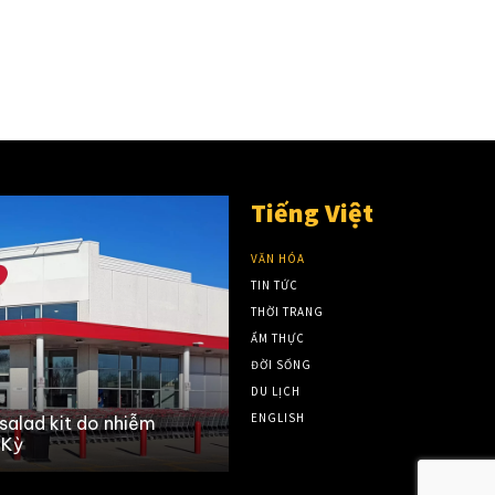
Tiếng Việt
VĂN HÓA
TIN TỨC
THỜI TRANG
ẨM THỰC
ĐỜI SỐNG
DU LỊCH
ENGLISH
salad kit do nhiễm
How the remnants of post-t
 Kỳ
Hilary will impact parts of