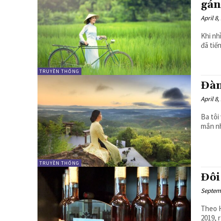
gán
April 8,
Khi nh
đã tiế
TRUYỀN THỐNG
Đàn
April 8,
Ba tôi
mắn nh
TRUYỀN THỐNG
Đôi
Septemb
Theo H
2019, 