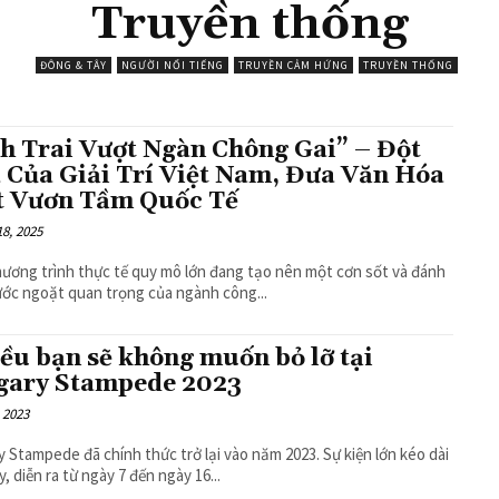
Truyền thống
ĐÔNG & TÂY
NGƯỜI NỔI TIẾNG
TRUYỀN CẢM HỨNG
TRUYỀN THỐNG
h Trai Vượt Ngàn Chông Gai” – Đột
 Của Giải Trí Việt Nam, Đưa Văn Hóa
t Vươn Tầm Quốc Tế
8, 2025
ương trình thực tế quy mô lớn đang tạo nên một cơn sốt và đánh
ớc ngoặt quan trọng của ngành công...
iều bạn sẽ không muốn bỏ lỡ tại
gary Stampede 2023
, 2023
Stampede đã chính thức trở lại vào năm 2023. Sự kiện lớn kéo dài
y, diễn ra từ ngày 7 đến ngày 16...