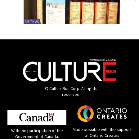
ẨM THỰC
© CultureRus Corp. All rights
reserved.
Made possible with the support
With the participation of the
of Ontario Creates
Government of Canada.