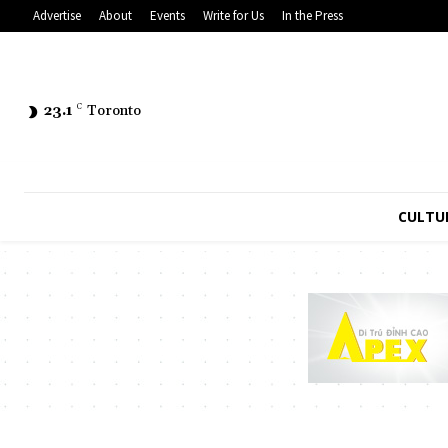
Advertise
About
Events
Write for Us
In the Press
23.1
C
Toronto
CULTU