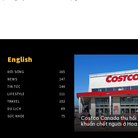
English
ĐỜI SỐNG
165
NEWS
147
TIN TỨC
144
LIFESTYLE
111
TRAVEL
102
DU LỊCH
89
SỨC KHỎE
75
Costco Canada thu hồi 
khuẩn chết người ở Hoa