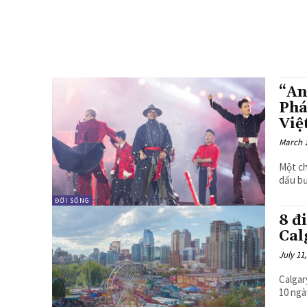
“An
Phá
Việ
March 1
Một ch
dấu bư
ĐỜI SỐNG
8 đ
Cal
July 11
Calgary 
10 ngà