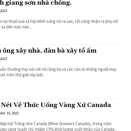
h giang sơn nhà chồng.
 2023
ìn lại thưở xưa xã hội mình sống nó ra sao, tôi cũng nhận ra phụ nữ
n xa đến mức nào....
 ông xây nhà, đàn bà xây tổ ấm
 2023
 vẫn thường hay nói với tôi rằng ba và các con là những người may
ất trên thế giới này bởi...
 Nét Về Thức Uống Vàng Xứ Canada
er 15, 2022
iệp hội Trồng nho Canada (Wine Growers Canada), trong năm
rượu vang tuyết chỉ chiếm 13% khối lượng xuất khẩu của Canada...