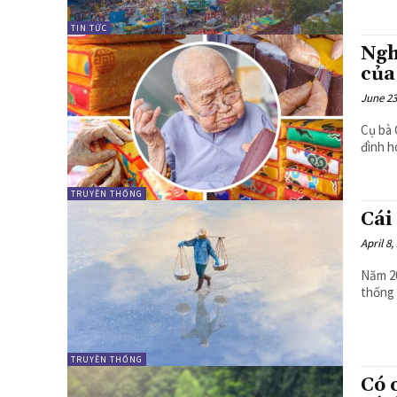
TIN TỨC
Ngh
của
June 23
Cụ bà 
đình h
TRUYỀN THỐNG
Cái
April 8,
Năm 20
thống 
TRUYỀN THỐNG
Có 