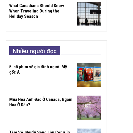
What Canadians Should Know
When Traveling During the
Holiday Season
Nhiều người đọc
5 bộ phim về gia đình người Mỹ
gốc Á
Mùa Hoa Anh Đào Ở Canada, Ngắm
Hoa Ở Đâu?
Tâm Võ, Người Sáng Lập Công Ty