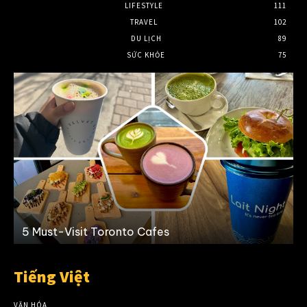
LIFESTYLE
111
TRAVEL
102
DU LỊCH
89
SỨC KHỎE
75
5 Must-Visit Toronto Cafes
Tiếng Việt
VĂN HÓA