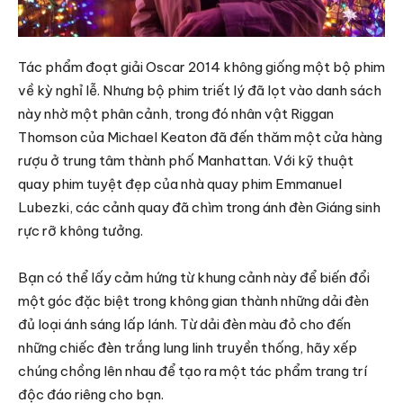
Tác phẩm đoạt giải Oscar 2014 không giống một bộ phim
về kỳ nghỉ lễ. Nhưng bộ phim triết lý đã lọt vào danh sách
này nhờ một phân cảnh, trong đó nhân vật Riggan
Thomson của Michael Keaton đã đến thăm một cửa hàng
rượu ở trung tâm thành phố Manhattan. Với kỹ thuật
quay phim tuyệt đẹp của nhà quay phim Emmanuel
Lubezki, các cảnh quay đã chìm trong ánh đèn Giáng sinh
rực rỡ không tưởng.
Bạn có thể lấy cảm hứng từ khung cảnh này để biến đổi
một góc đặc biệt trong không gian thành những dải đèn
đủ loại ánh sáng lấp lánh. Từ dải đèn màu đỏ cho đến
những chiếc đèn trắng lung linh truyền thống, hãy xếp
chúng chồng lên nhau để tạo ra một tác phẩm trang trí
độc đáo riêng cho bạn.