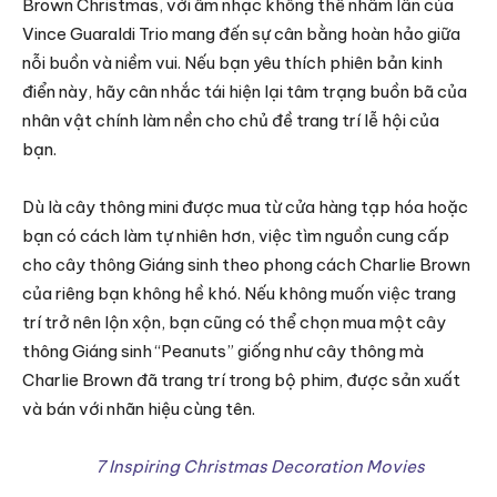
Brown Christmas, với âm nhạc không thể nhầm lẫn của
Vince Guaraldi Trio mang đến sự cân bằng hoàn hảo giữa
nỗi buồn và niềm vui. Nếu bạn yêu thích phiên bản kinh
điển này, hãy cân nhắc tái hiện lại tâm trạng buồn bã của
nhân vật chính làm nền cho chủ đề trang trí lễ hội của
bạn.
Dù là cây thông mini được mua từ cửa hàng tạp hóa hoặc
bạn có cách làm tự nhiên hơn, việc tìm nguồn cung cấp
cho cây thông Giáng sinh theo phong cách Charlie Brown
của riêng bạn không hề khó. Nếu không muốn việc trang
trí trở nên lộn xộn, bạn cũng có thể chọn mua một cây
thông Giáng sinh “Peanuts” giống như cây thông mà
Charlie Brown đã trang trí trong bộ phim, được sản xuất
và bán với nhãn hiệu cùng tên.
7 Inspiring Christmas Decoration Movies