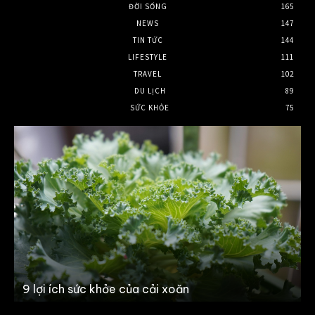
ĐỜI SỐNG
165
NEWS
147
TIN TỨC
144
LIFESTYLE
111
TRAVEL
102
DU LỊCH
89
SỨC KHỎE
75
Calgary real estate market is buzzing as
newcomers flock to Alberta