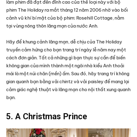
làm phim đã đạt đến đỉnh cao của thể loại này với bộ
phim The Holiday ra mắt tháng 12 năm 2006 nhờ vào bối
cảnh vũ khí bí mật của bộ phim: Rosehill Cottage, nằm
tại vùng nông thôn lãng mạn của nước Anh.
Hãy để khung cảnh lãng mạn, dễ chịu của The Holiday
truyền cảm hứng cho bạn trang trí ngày lễ năm nay một
cách đơn giản. Tất cả những gì bạn thực sự cần để biến
không gian của mình thành một ngôi nhà kiểu Anh thoải
mái là một núi chăn (mền) ấm. Sau đó, hãy trang trí không
gian quanh bạn bằng vải chintz và vải paisley để mang lại
cảm giác nghệ thuật và lãng mạn cho nội thất xung quanh
bạn.
5. A Christmas Prince