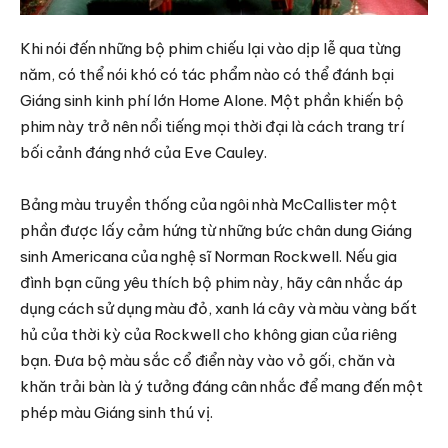
Khi nói đến những bộ phim chiếu lại vào dịp lễ qua từng
năm, có thể nói khó có tác phẩm nào có thể đánh bại
Giáng sinh kinh phí lớn Home Alone. Một phần khiến bộ
phim này trở nên nổi tiếng mọi thời đại là cách trang trí
bối cảnh đáng nhớ của Eve Cauley.
Bảng màu truyền thống của ngôi nhà McCallister một
phần được lấy cảm hứng từ những bức chân dung Giáng
sinh Americana của nghệ sĩ Norman Rockwell. Nếu gia
đình bạn cũng yêu thích bộ phim này, hãy cân nhắc áp
dụng cách sử dụng màu đỏ, xanh lá cây và màu vàng bất
hủ của thời kỳ của Rockwell cho không gian của riêng
bạn. Đưa bộ màu sắc cổ điển này vào vỏ gối, chăn và
khăn trải bàn là ý tưởng đáng cân nhắc để mang đến một
phép màu Giáng sinh thú vị.