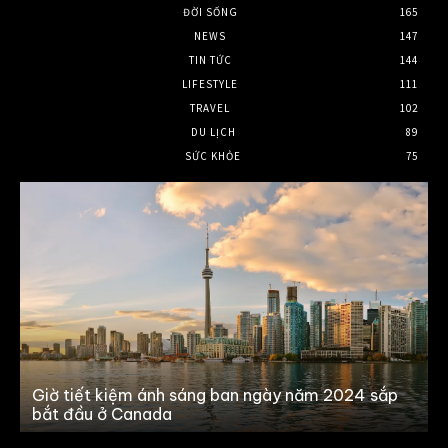
ĐỜI SỐNG
165
NEWS
147
TIN TỨC
144
LIFESTYLE
111
TRAVEL
102
DU LỊCH
89
SỨC KHỎE
75
Giờ tiết kiệm ánh sáng ban ngày năm 2024 sắp
T
bắt đầu ở Canada