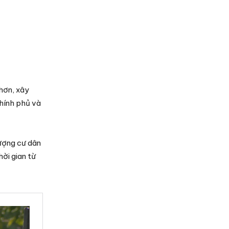
 hơn, xây
chính phủ và
lượng cư dân
hời gian từ