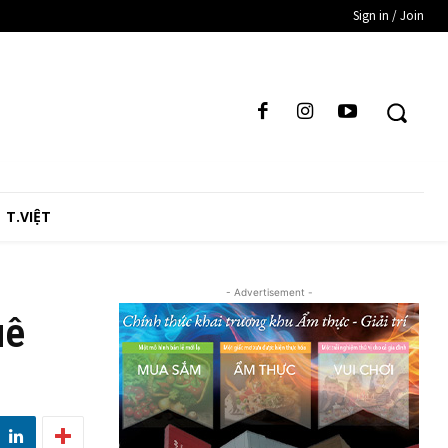
Sign in / Join
T.VIỆT
- Advertisement -
uê