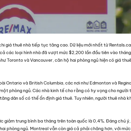
i giá thuê nhà tiếp tục tăng cao. Dữ liệu mới nhất từ Rentals.ca
 cả các loại hình nhà đã vượt mức $2,200 lần đầu tiên vào tháng
như Toronto và Vancouver, căn hộ hai phòng ngủ hiện có giá thuê
oài Ontario và British Columbia, các nơi như Edmonton và Regin
một phòng ngủ. Các nhà kinh tế cho rằng có hy vọng cho người 
ăng dân số có thể ổn định giá thuê. Tuy nhiên, người thuê nhà k
mức giảm trung bình ba tháng trên toàn quốc là 0,4%. Đáng chú ý
ai phòng ngủ. Montreal vẫn còn giá cả phải chăng hơn, với mức