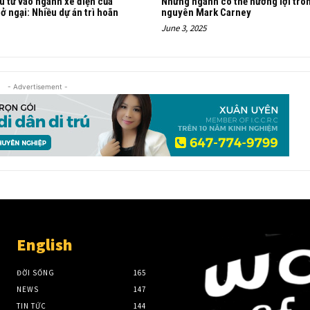
u tư vào ngành xe điện của
Những ngành có thể hưởng lợi tro
ở ngại: Nhiều dự án trì hoãn
nguyên Mark Carney
June 3, 2025
- Advertisement -
English
ĐỜI SỐNG
165
NEWS
147
TIN TỨC
144