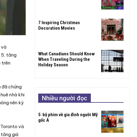
7 Inspiring Christmas
Decoration Movies
 và
What Canadians Should Know
 5, tăng
When Traveling During the
 trên
Holiday Season
a đã chứng
thuê nhà khi
Nhiều người đọc
hông nên kỳ
5 bộ phim về gia đình người Mỹ
gốc Á
, Toronto và
 tăng giá