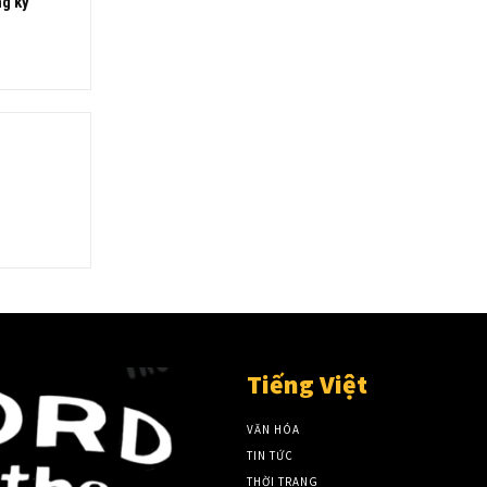
ng kỷ
Tiếng Việt
VĂN HÓA
TIN TỨC
THỜI TRANG