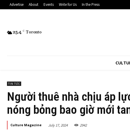
Advertise
About
Events
Write for Us
In the Press
25.4
C
Toronto
CULTU
TIN TỨC
Người thuê nhà chịu áp lự
nóng bỏng bao giờ mới ta
July 17, 2024
2942
Culture Magazine