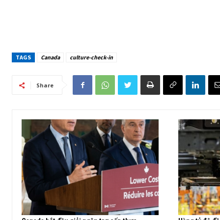
TAGS
Canada
culture-check-in
Share