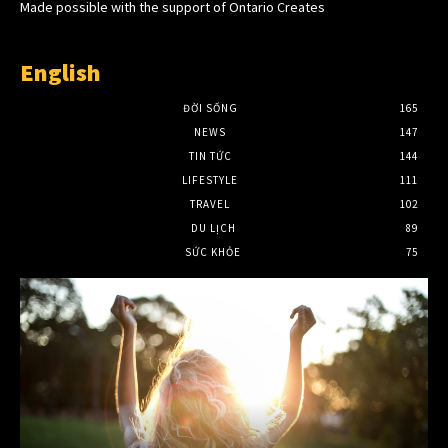
Made possible with the support of Ontario Creates
English
ĐỜI SỐNG
165
NEWS
147
TIN TỨC
144
LIFESTYLE
111
TRAVEL
102
DU LỊCH
89
SỨC KHỎE
75