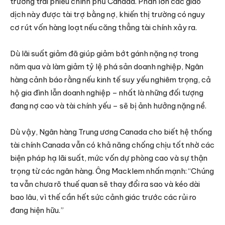
trường trái phiếu chính phủ Canada. Phần lớn các giao
dịch này được tài trợ bằng nợ, khiến thị trường có nguy
cơ rút vốn hàng loạt nếu căng thẳng tài chính xảy ra.
Dù lãi suất giảm đã giúp giảm bớt gánh nặng nợ trong
năm qua và làm giảm tỷ lệ phá sản doanh nghiệp, Ngân
hàng cảnh báo rằng nếu kinh tế suy yếu nghiêm trọng, cả
hộ gia đình lẫn doanh nghiệp – nhất là những đối tượng
đang nợ cao và tài chính yếu – sẽ bị ảnh hưởng nặng nề.
Dù vậy, Ngân hàng Trung ương Canada cho biết hệ thống
tài chính Canada vẫn có khả năng chống chịu tốt nhờ các
biện pháp hạ lãi suất, mức vốn dự phòng cao và sự thận
trọng từ các ngân hàng. Ông Macklem nhấn mạnh: “Chúng
ta vẫn chưa rõ thuế quan sẽ thay đổi ra sao và kéo dài
bao lâu, vì thế cần hết sức cảnh giác trước các rủi ro
đang hiện hữu.”