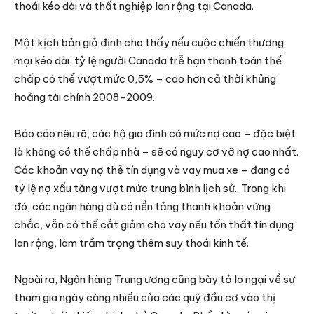
thoái kéo dài và thất nghiệp lan rộng tại Canada.
Một kịch bản giả định cho thấy nếu cuộc chiến thương
mại kéo dài, tỷ lệ người Canada trễ hạn thanh toán thế
chấp có thể vượt mức 0,5% – cao hơn cả thời khủng
hoảng tài chính 2008-2009.
Báo cáo nêu rõ, các hộ gia đình có mức nợ cao – đặc biệt
là không có thế chấp nhà – sẽ có nguy cơ vỡ nợ cao nhất.
Các khoản vay nợ thẻ tín dụng và vay mua xe – đang có
tỷ lệ nợ xấu tăng vượt mức trung bình lịch sử.. Trong khi
đó, các ngân hàng dù có nền tảng thanh khoản vững
chắc, vẫn có thể cắt giảm cho vay nếu tổn thất tín dụng
lan rộng, làm trầm trọng thêm suy thoái kinh tế.
Ngoài ra, Ngân hàng Trung ương cũng bày tỏ lo ngại về sự
tham gia ngày càng nhiều của các quỹ đầu cơ vào thị