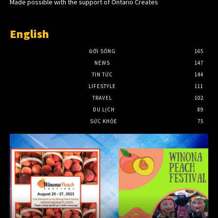
Made possible with the support of Ontario Creates
English
ĐỜI SỐNG
165
NEWS
147
TIN TỨC
144
LIFESTYLE
111
TRAVEL
102
DU LỊCH
89
SỨC KHỎE
75