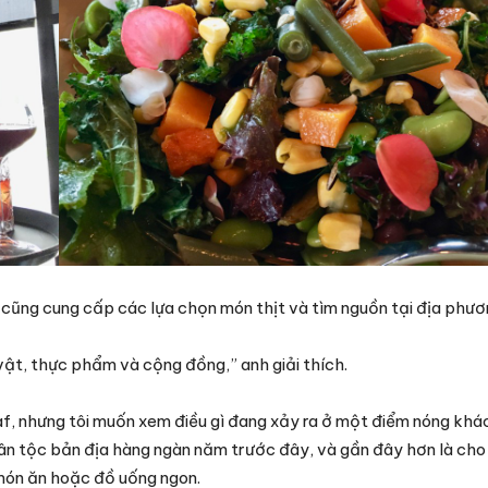
 cũng cung cấp các lựa chọn món thịt và tìm nguồn tại địa phư
c vật, thực phẩm và cộng đồng,” anh giải thích.
eaf, nhưng tôi muốn xem điều gì đang xảy ra ở một điểm nóng khá
 dân tộc bản địa hàng ngàn năm trước đây, và gần đây hơn là ch
món ăn hoặc đồ uống ngon.