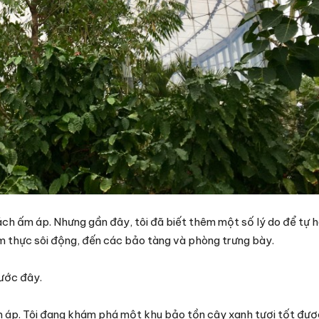
ách ấm áp. Nhưng gần đây, tôi đã biết thêm một số lý do để tự 
 thực sôi động, đến các bảo tàng và phòng trưng bày.
rước đây.
ấm áp. Tôi đang khám phá một khu bảo tồn cây xanh tươi tốt được