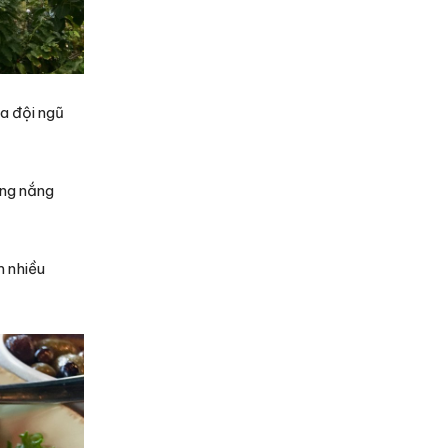
ủa đội ngũ
ống nắng
m nhiều