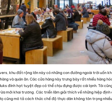
vers, khu đất rộng lớn này có những con đường ngoài trời uốn kh
àng và quán ăn. Các cửa hàng này trưng bày rất nhiều hàng hó
uks đính hạt tuyệt đẹp có thể chịu đựng được cái lạnh. Tôi cũ
a mới khai trương . Các triển lãm giải thích về những hiệp địn
. Họ cũng mô tả cách thức chế độ thực dân không tôn trọng nhiều