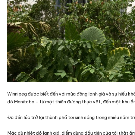
Winnipeg được biết đến với mùa đông lạnh giá và sự hiếu kh
đô Manitoba – từ một thiên đường thực vật, đến một khu ẩm
Đã đến lúc trở lại thành phố tôi sinh sống trong nhiều năm t
Mặc dù nhiệt độ lạnh giá, điểm dừng đầu tiên của tôi thật 