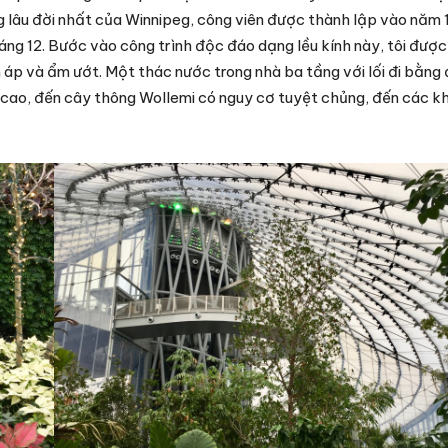
ng lâu đời nhất của Winnipeg, công viên được thành lập vào năm
g 12. Bước vào công trình độc đáo dạng lều kính này, tôi được
ấm áp và ẩm ướt. Một thác nước trong nhà ba tầng với lối đi bằng 
acao, đến cây thông Wollemi có nguy cơ tuyệt chủng, đến các k