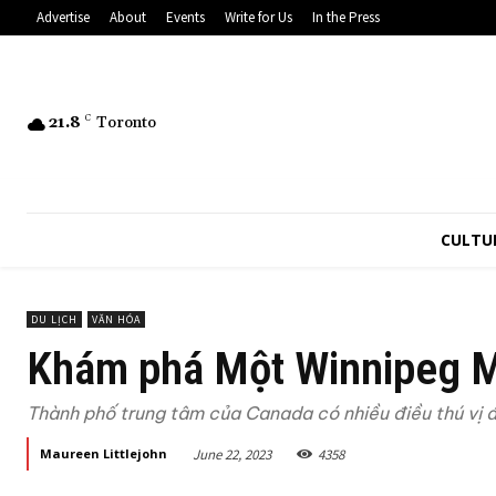
Advertise
About
Events
Write for Us
In the Press
21.8
C
Toronto
CULTU
DU LỊCH
VĂN HÓA
Khám phá Một Winnipeg M
Thành phố trung tâm của Canada có nhiều điều thú vị 
June 22, 2023
4358
Maureen Littlejohn