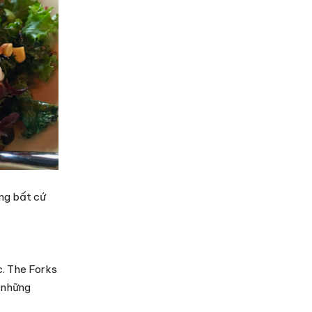
ơng bất cứ
c. The Forks
o những