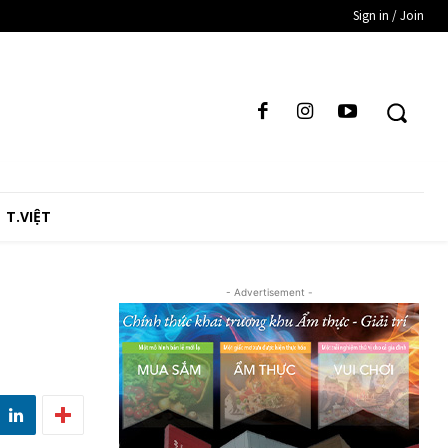
Sign in / Join
T.VIỆT
- Advertisement -