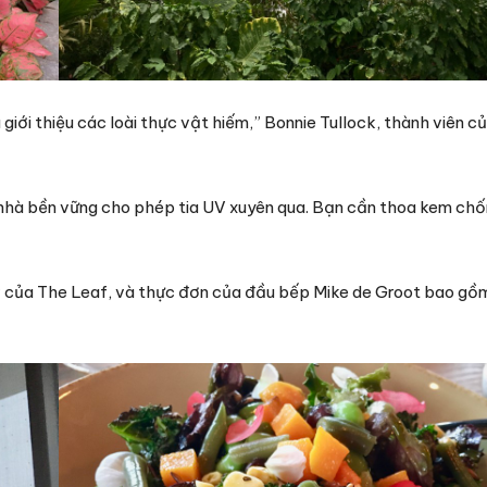
giới thiệu các loài thực vật hiếm,” Bonnie Tullock, thành viên c
ái nhà bền vững cho phép tia UV xuyên qua. Bạn cần thoa kem ch
ar của The Leaf, và thực đơn của đầu bếp Mike de Groot bao gồ