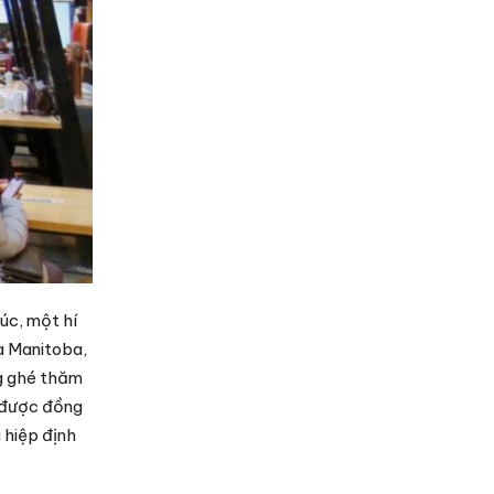
úc, một hí
a Manitoba,
ng ghé thăm
h được đồng
 hiệp định