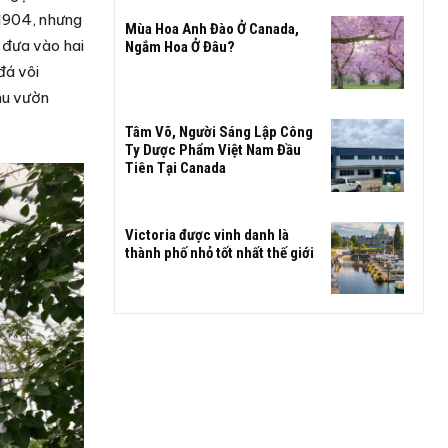
 1904, nhưng
Mùa Hoa Anh Đào Ở Canada,
 đưa vào hai
Ngắm Hoa Ở Đâu?
đá vôi
hu vườn
Tâm Võ, Người Sáng Lập Công
Ty Dược Phẩm Việt Nam Đầu
Tiên Tại Canada
Victoria được vinh danh là
thành phố nhỏ tốt nhất thế giới