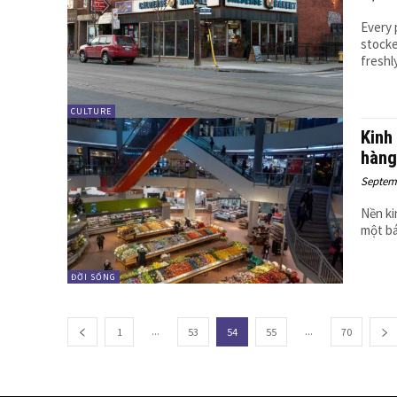
Every 
stocke
freshl
CULTURE
Kinh
hàng
Septemb
Nền ki
một bá
ĐỜI SỐNG
...
...
1
53
54
55
70