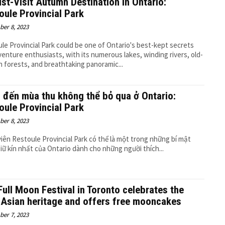
st-Visit Autumn Destination in Ontario:
oule Provincial Park
er 8, 2023
le Provincial Park could be one of Ontario's best-kept secrets
venture enthusiasts, with its numerous lakes, winding rivers, old-
 forests, and breathtaking panoramic...
 đến mùa thu không thể bỏ qua ở Ontario:
oule Provincial Park
er 8, 2023
iên Restoule Provincial Park có thể là một trong những bí mật
iữ kín nhất của Ontario dành cho những người thích...
Full Moon Festival in Toronto celebrates the
 Asian heritage and offers free mooncakes
er 7, 2023