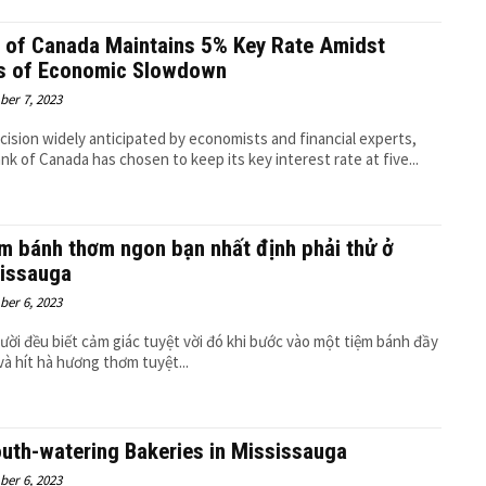
 of Canada Maintains 5% Key Rate Amidst
s of Economic Slowdown
er 7, 2023
ecision widely anticipated by economists and financial experts,
nk of Canada has chosen to keep its key interest rate at five...
ệm bánh thơm ngon bạn nhất định phải thử ở
issauga
er 6, 2023
ười đều biết cảm giác tuyệt vời đó khi bước vào một tiệm bánh đầy
và hít hà hương thơm tuyệt...
uth-watering Bakeries in Mississauga
er 6, 2023