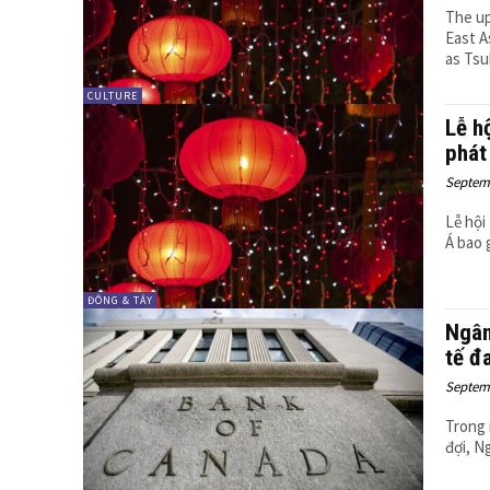
The up
East As
as Tsu
CULTURE
Lễ h
phát
Septemb
Lễ hội
Á bao 
ĐÔNG & TÂY
Ngân
tế đ
Septemb
Trong 
đợi, N