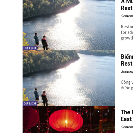
A Mu
Rest
Septemb
Restou
for ad
growth
DU LỊCH
Điểm
Rest
Septemb
Công v
được g
DU LỊCH
The 
East
Septemb