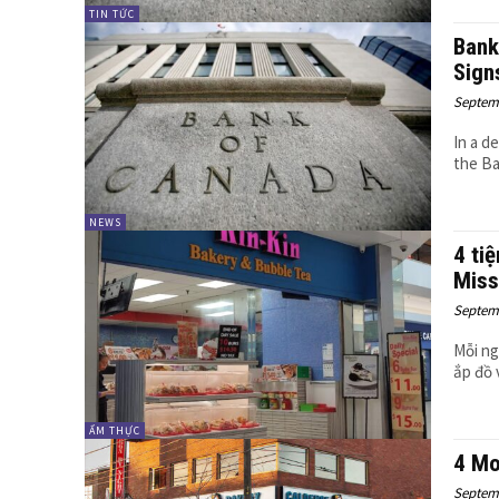
TIN TỨC
Bank
Sign
Septemb
In a d
the Ba
NEWS
4 ti
Miss
Septemb
Mỗi ng
ắp đồ 
ẨM THỰC
4 Mo
Septemb