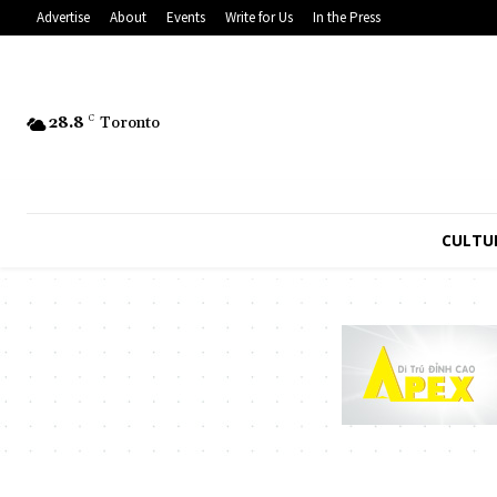
Advertise
About
Events
Write for Us
In the Press
28.8
C
Toronto
CULTU