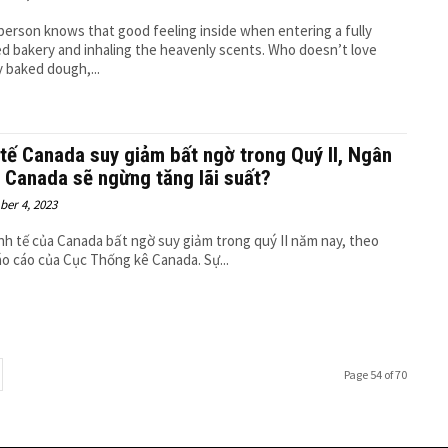
person knows that good feeling inside when entering a fully
d bakery and inhaling the heavenly scents. Who doesn’t love
y baked dough,...
 tế Canada suy giảm bất ngờ trong Quý II, Ngân
 Canada sẽ ngừng tăng lãi suất?
er 4, 2023
nh tế của Canada bất ngờ suy giảm trong quý II năm nay, theo
o cáo của Cục Thống kê Canada. Sự...
Page 54 of 70