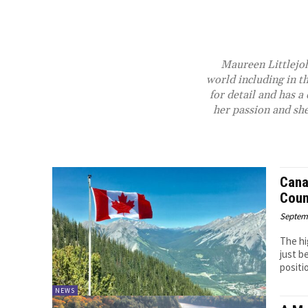
Maureen Littlejoh
world including in t
for detail and has 
her passion and she
Cana
Coun
Septemb
The hi
just b
NEWS