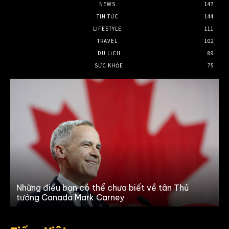
NEWS
147
TIN TỨC
144
LIFESTYLE
111
TRAVEL
102
DU LỊCH
89
SỨC KHỎE
75
1
t
Những điều bạn có thể chưa biết về tân Thủ
tướng Canada Mark Carney