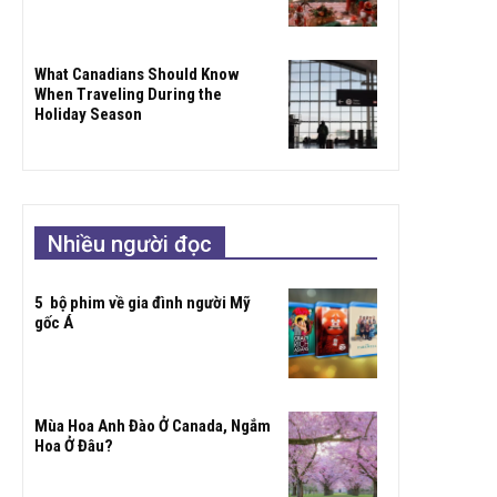
What Canadians Should Know
When Traveling During the
Holiday Season
Nhiều người đọc
5 bộ phim về gia đình người Mỹ
gốc Á
Mùa Hoa Anh Đào Ở Canada, Ngắm
Hoa Ở Đâu?