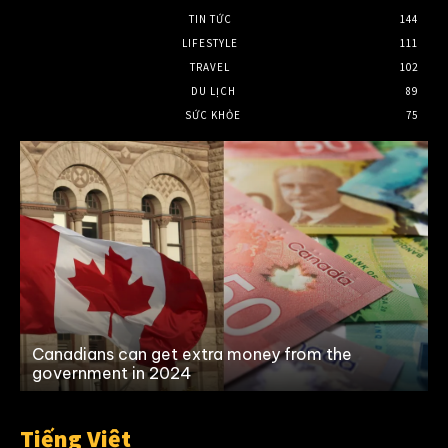
TIN TỨC
144
LIFESTYLE
111
TRAVEL
102
DU LỊCH
89
SỨC KHỎE
75
Canadians can get extra money from the
government in 2024
Tiếng Việt