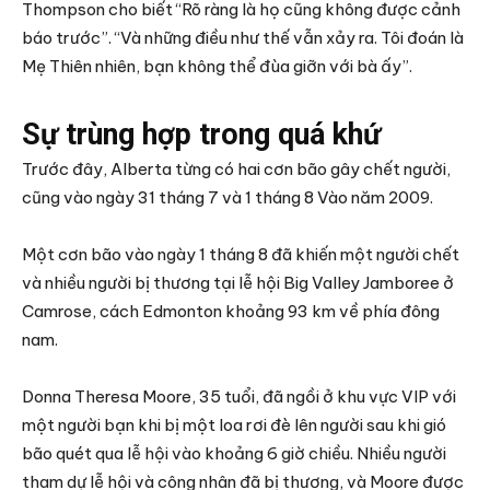
Thompson cho biết “Rõ ràng là họ cũng không được cảnh
báo trước”. “Và những điều như thế vẫn xảy ra. Tôi đoán là
Mẹ Thiên nhiên, bạn không thể đùa giỡn với bà ấy”.
Sự trùng hợp trong quá khứ
Trước đây, Alberta từng có hai cơn bão gây chết người,
cũng vào ngày 31 tháng 7 và 1 tháng 8 Vào năm 2009.
Một cơn bão vào ngày 1 tháng 8 đã khiến một người chết
và nhiều người bị thương tại lễ hội Big Valley Jamboree ở
Camrose, cách Edmonton khoảng 93 km về phía đông
nam.
Donna Theresa Moore, 35 tuổi, đã ngồi ở khu vực VIP với
một người bạn khi bị một loa rơi đè lên người sau khi gió
bão quét qua lễ hội vào khoảng 6 giờ chiều. Nhiều người
tham dự lễ hội và công nhân đã bị thương, và Moore được