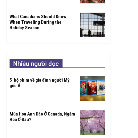
What Canadians Should Know
When Traveling During the
Holiday Season
Nhiều người đọc
5 bộ phim về gia đình người Mỹ
gốc Á
Mùa Hoa Anh Đào Ở Canada, Ngắm
Hoa Ở Đâu?