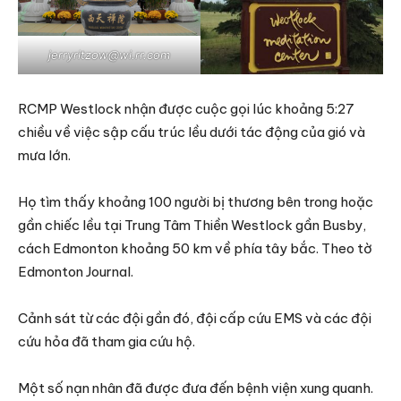
jerryritzow@wi.rr.com
RCMP Westlock nhận được cuộc gọi lúc khoảng 5:27
chiều về việc sập cấu trúc lều dưới tác động của gió và
mưa lớn.
Họ tìm thấy khoảng 100 người bị thương bên trong hoặc
gần chiếc lều tại Trung Tâm Thiền Westlock gần Busby,
cách Edmonton khoảng 50 km về phía tây bắc. Theo tờ
Edmonton Journal.
Cảnh sát từ các đội gần đó, đội cấp cứu EMS và các đội
cứu hỏa đã tham gia cứu hộ.
Một số nạn nhân đã được đưa đến bệnh viện xung quanh.