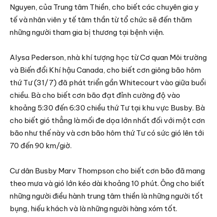
Nguyen, của Trung tâm Thiền, cho biết các chuyên gia y
tế và nhân viên y tế tâm thần từ tổ chức sẽ đến thăm
những người tham gia bị thương tại bệnh viện.
Alysa Pederson, nhà khí tượng học từ Cơ quan Môi trường
và Biến đổi Khí hậu Canada, cho biết cơn giông bão hôm
thứ Tư (31/7) đã phát triển gần Whitecourt vào giữa buổi
chiều. Bà cho biết cơn bão đạt đỉnh cường độ vào
khoảng 5:30 đến 6:30 chiều thứ Tư tại khu vực Busby. Bà
cho biết gió thẳng là mối đe dọa lớn nhất đối với một cơn
bão như thế này và cơn bão hôm thứ Tư có sức gió lên tới
70 đến 90 km/giờ.
Cư dân Busby Marv Thompson cho biết cơn bão đã mang
theo mưa và gió lớn kéo dài khoảng 10 phút. Ông cho biết
những người điều hành trung tâm thiền là những người tốt
bụng, hiếu khách và là những người hàng xóm tốt.