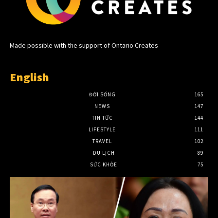
Made possible with the support of Ontario Creates
English
ĐỜI SỐNG
165
NEWS
147
TIN TỨC
144
LIFESTYLE
111
TRAVEL
102
DU LỊCH
89
SỨC KHỎE
75