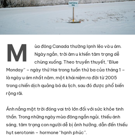
M
ùa đông Canada thường lạnh lẽo và u ám.
Ngày ngắn, trời âm u khiến tâm trạng dễ
chùng xuống. Theo truyền thuyết, “Blue
Monday” – ngày thứ Hai trong tuần thứ ba của tháng 1 –
là ngày u ám nhất năm, một khái niệm ra đời từ 2005
trong chiến dịch quảng bá du lịch, sau đó được phổ biến
rộng rãi.
Ánh nắng mặt trời đóng vai trò lớn đối với sức khỏe tinh
thần. Trong những ngày mùa đông ngắn ngủi, thiếu ánh
sáng, tâm trạng con người dễ bị ảnh hưởng, dẫn đến thiếu
hụt serotonin – hormone “hạnh phúc”.