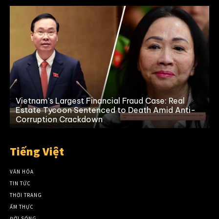
Vietnam’s Largest Financial Fraud Case: Real
Estate Tycoon Sentenced to Death Amid Anti-
Corruption Crackdown
Tiếng Việt
VĂN HÓA
TIN TỨC
THỜI TRANG
ẨM THỰC
ĐỜI SỐNG