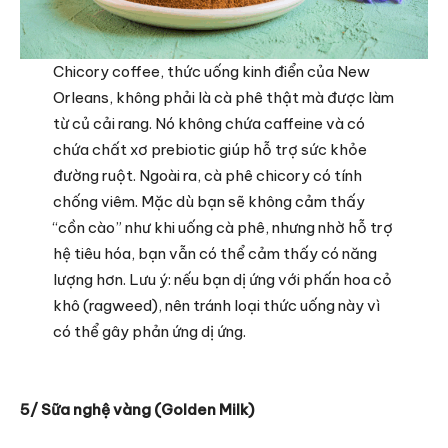
Chicory coffee, thức uống kinh điển của New
Orleans, không phải là cà phê thật mà được làm
từ củ cải rang. Nó không chứa caffeine và có
chứa chất xơ prebiotic giúp hỗ trợ sức khỏe
đường ruột. Ngoài ra, cà phê chicory có tính
chống viêm. Mặc dù bạn sẽ không cảm thấy
“cồn cào” như khi uống cà phê, nhưng nhờ hỗ trợ
hệ tiêu hóa, bạn vẫn có thể cảm thấy có năng
lượng hơn. Lưu ý: nếu bạn dị ứng với phấn hoa cỏ
khô (ragweed), nên tránh loại thức uống này vì
có thể gây phản ứng dị ứng.
5/ Sữa nghệ vàng (Golden Milk)