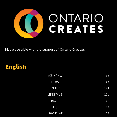
Made possible with the support of Ontario Creates
English
ĐỜI SỐNG
165
NEWS
147
TIN TỨC
144
LIFESTYLE
111
TRAVEL
102
DU LỊCH
89
SỨC KHỎE
75