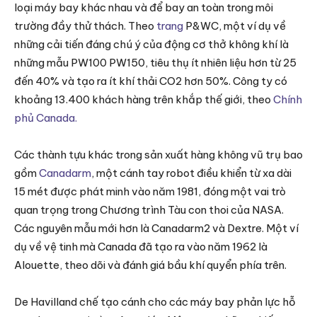
loại máy bay khác nhau và để bay an toàn trong môi
trường đầy thử thách. Theo
trang
P&WC, một ví dụ về
những cải tiến đáng chú ý của động cơ thở không khí là
những mẫu PW100 PW150, tiêu thụ ít nhiên liệu hơn từ 25
đến 40% và tạo ra ít khí thải CO2 hơn 50%. Công ty có
khoảng 13.400 khách hàng trên khắp thế giới, theo
Chính
phủ Canada.
Các thành tựu khác trong sản xuất hàng không vũ trụ bao
gồm
Canadarm
, một cánh tay robot điều khiển từ xa dài
15 mét được phát minh vào năm 1981, đóng một vai trò
quan trọng trong Chương trình Tàu con thoi của NASA.
Các nguyên mẫu mới hơn là Canadarm2 và Dextre. Một ví
dụ về vệ tinh mà Canada đã tạo ra vào năm 1962 là
Alouette, theo dõi và đánh giá bầu khí quyển phía trên.
De Havilland chế tạo cánh cho các máy bay phản lực hỗ