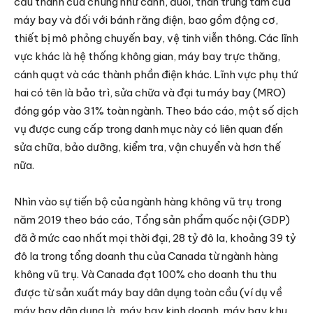
cấu thành của chúng như cánh, đuôi, thân trung tâm của
máy bay và đối với bánh răng điện, bao gồm động cơ,
thiết bị mô phỏng chuyến bay, vệ tinh viễn thông. Các lĩnh
vực khác là hệ thống không gian, máy bay trực thăng,
cánh quạt và các thành phần điện khác. Lĩnh vực phụ thứ
hai có tên là bảo trì, sửa chữa và đại tu máy bay (MRO)
đóng góp vào 31% toàn ngành. Theo báo cáo, một số dịch
vụ được cung cấp trong danh mục này có liên quan đến
sửa chữa, bảo dưỡng, kiểm tra, vận chuyển và hơn thế
nữa.
Nhìn vào sự tiến bộ của ngành hàng không vũ trụ trong
năm 2019 theo báo cáo, Tổng sản phẩm quốc nội (GDP)
đã ở mức cao nhất mọi thời đại, 28 tỷ đô la, khoảng 39 tỷ
đô la trong tổng doanh thu của Canada từ ngành hàng
không vũ trụ. Và Canada đạt 100% cho doanh thu thu
được từ sản xuất máy bay dân dụng toàn cầu (ví dụ về
máy bay dân dụng là, máy bay kinh doanh, máy bay khu