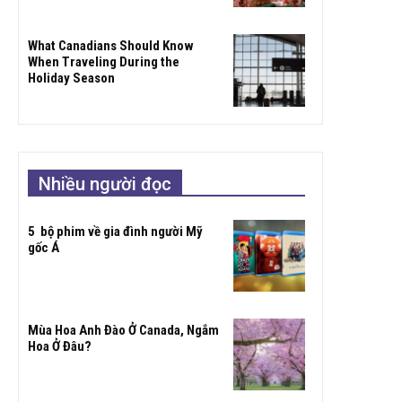
What Canadians Should Know
When Traveling During the
Holiday Season
Nhiều người đọc
5 bộ phim về gia đình người Mỹ
gốc Á
Mùa Hoa Anh Đào Ở Canada, Ngắm
Hoa Ở Đâu?