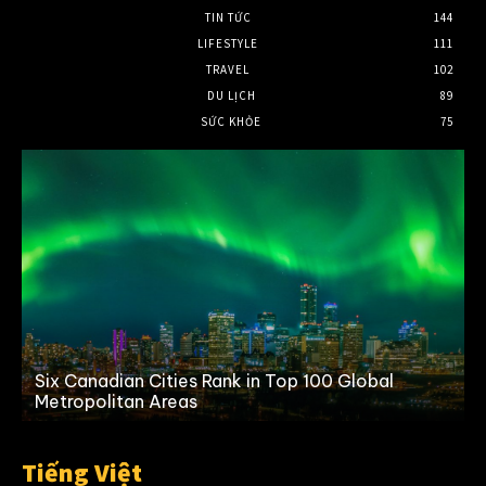
TIN TỨC
144
LIFESTYLE
111
TRAVEL
102
DU LỊCH
89
SỨC KHỎE
75
Six Canadian Cities Rank in Top 100 Global
Metropolitan Areas
Tiếng Việt