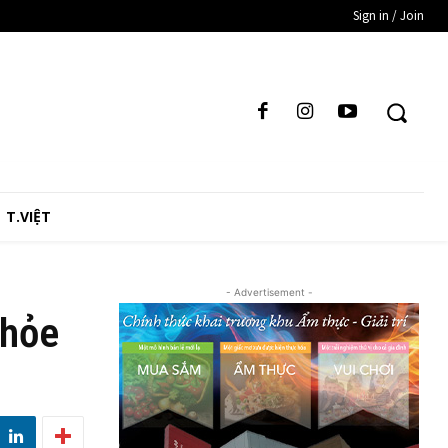
Sign in / Join
T.VIỆT
- Advertisement -
Khỏe