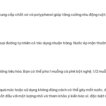
ây cung cấp chất xơ và polyphenol giúp tăng cường nhu động ruột
 loại đường tự nhiên có tác dụng nhuận tràng. Nước ép mận thư
ường tiêu hóa. Bạn có thể pha 1 muỗng cà phê bột nghệ, 1/2 mu
 quá mức hoặc sử dụng không đúng cách có thể gây mất nước, đ
bắt đầu với một lượng nhỏ và tham khảo ý kiến bác sĩ, đặc biệt