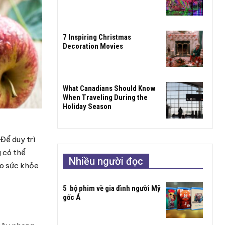
7 Inspiring Christmas
Decoration Movies
What Canadians Should Know
When Traveling During the
Holiday Season
Để duy trì
g có thể
Nhiều người đọc
ho sức khỏe
5 bộ phim về gia đình người Mỹ
gốc Á