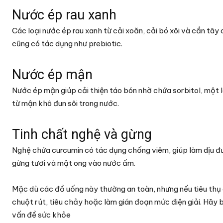
Nước ép rau xanh
Các loại nước ép rau xanh từ cải xoăn, cải bó xôi và cần t
cũng có tác dụng như prebiotic.
Nước ép mận
Nước ép mận giúp cải thiện táo bón nhờ chứa sorbitol, một
từ mận khô đun sôi trong nước.
Tinh chất nghệ và gừng
Nghệ chứa curcumin có tác dụng chống viêm, giúp làm dịu đ
gừng tươi và mật ong vào nước ấm.
Mặc dù các đồ uống này thường an toàn, nhưng nếu tiêu thụ
chuột rút, tiêu chảy hoặc làm gián đoạn mức điện giải. Hãy 
vấn đề sức khỏe