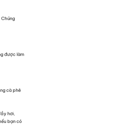
. Chúng
ờng được làm
ỗng cà phê
ầy hơi,
 nếu bạn có