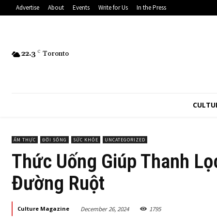
Advertise
About
Events
Write for Us
In the Press
22.3
C
Toronto
CULTU
ẨM THỰC
ĐỜI SỐNG
SỨC KHỎE
UNCATEGORIZED
Thức Uống Giúp Thanh Lọc
Đường Ruột
December 26, 2024
1795
Culture Magazine