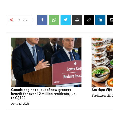
Share
Canada begins rollout of new grocery
Ẩm thực Việt
benefit for over 12 million residents, up
September 23, 
to C$700
June 11, 2026