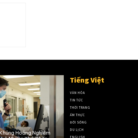
Tiếng Việt
VĂN HÓA
TIN TỨC
THỜI TRANG
ẨM THỰC
ĐỜI SỐNG
DU LỊCH
ảng Nghiêm
ENGLISH