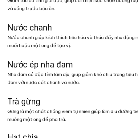
Giấm táo có tính giải độc, giúp cải thiện sức khỏe đường r
và uống trước bữa ăn.
Nước chanh
Nước chanh giúp kích thích tiêu hóa và thúc đẩy nhu động 
muối hoặc mật ong để tạo vị.
Nước ép nha đam
Nha đam có đặc tính làm dịu, giúp giảm khó chịu trong tiêu 
đam với nước cốt chanh và nước.
Trà gừng
Gừng là một chất chống viêm tự nhiên giúp làm dịu đường t
muỗng mật ong để pha trà.
Hạt chia