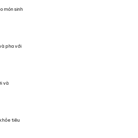
ào món sinh
và pha với
i và
khỏe tiêu