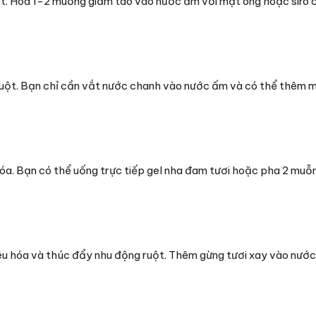
uột. Hòa 1-2 muỗng giấm táo vào nước ấm với mật ong hoặc siro
ruột. Bạn chỉ cần vắt nước chanh vào nước ấm và có thể thêm 
hóa. Bạn có thể uống trực tiếp gel nha đam tươi hoặc pha 2 muỗ
iêu hóa và thúc đẩy nhu động ruột. Thêm gừng tươi xay vào nước