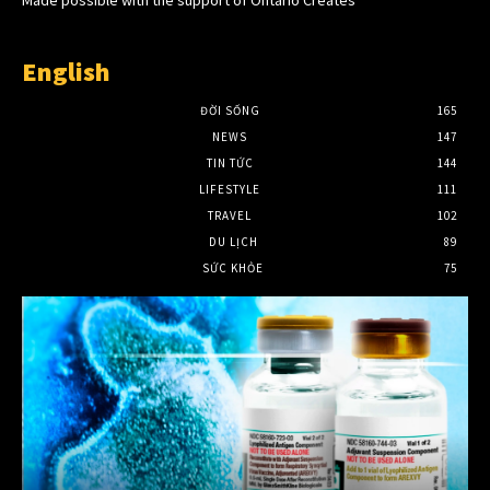
Made possible with the support of Ontario Creates
English
ĐỜI SỐNG
165
NEWS
147
TIN TỨC
144
LIFESTYLE
111
TRAVEL
102
DU LỊCH
89
SỨC KHỎE
75