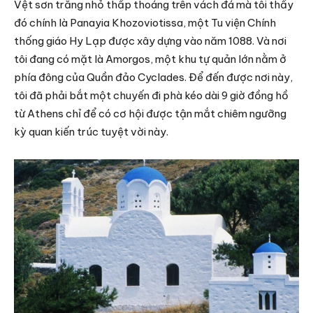
Vệt sơn trắng nhỏ thấp thoáng trên vách đá mà tôi thấy
đó chính là Panayia Khozoviotissa, một Tu viện Chính
thống giáo Hy Lạp được xây dựng vào năm 1088. Và nơi
tôi đang có mặt là Amorgos, một khu tự quản lớn nằm ở
phía đông của Quần đảo Cyclades. Để đến được nơi này,
tôi đã phải bắt một chuyến đi phà kéo dài 9 giờ đồng hồ
từ Athens chỉ để có cơ hội được tận mắt chiêm ngưỡng
kỳ quan kiến ​​trúc tuyệt vời này.