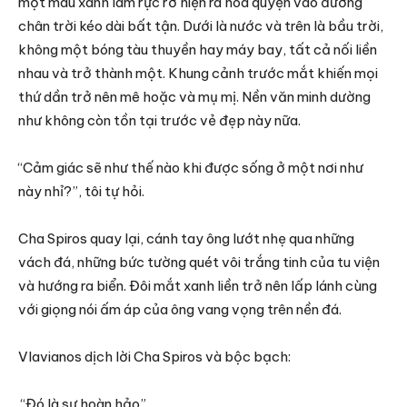
một màu xanh lam rực rỡ hiện ra hòa quyện vào đường
chân trời kéo dài bất tận. Dưới là nước và trên là bầu trời,
không một bóng tàu thuyền hay máy bay, tất cả nối liền
nhau và trở thành một. Khung cảnh trước mắt khiến mọi
thứ dần trở nên mê hoặc và mụ mị. Nền văn minh dường
như không còn tồn tại trước vẻ đẹp này nữa.
“Cảm giác sẽ như thế nào khi được sống ở một nơi như
này nhỉ?”, tôi tự hỏi.
Cha Spiros quay lại, cánh tay ông lướt nhẹ qua những
vách đá, những bức tường quét vôi trắng tinh của tu viện
và hướng ra biển. Đôi mắt xanh liền trở nên lấp lánh cùng
với giọng nói ấm áp của ông vang vọng trên nền đá.
Vlavianos dịch lời Cha Spiros và bộc bạch:
“Đó là sự hoàn hảo”.