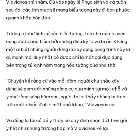
Vlavianos thì thầm. Cứ vào ngày lễ Phục sinh và cả tuần
sau đó, các linh mục sẽ mang biểu tượng này đi ban phước
quanh khắp hòn đảo.
Tương tự như lịch sử của biểu tượng, tòa nhà của tu viện
cũng được bao trùm bởi những điều kỳ lạ và bí ẩn. Không
một ai biết những người đứng ra xây dựng công trình này là
ai, manh mối duy nhất có được chỉ là một cái đục đựng
bên trong tủ kính nằm trong hốc tường của nhà thờ.
“Chuyện kể rằng cứ vào mỗi đêm, người chủ thầu xây
dựng sẽ gom cất những công cụ của mình tại một chỗ và
y như rằng sáng hôm sau, người ta lại thấy chúng bị treo
trên một chiếc đinh ở một chỗ khác,” Vlavianos nói.
Và đúng là tôi có để ý thấy có cây đinh nhọn đặt trên gối
y hệt như những trường hợp mà Vlavianos kể lại.