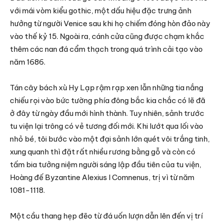
với mái vòm kiểu gothic, một dấu hiệu đặc trưng ảnh
hưởng từ người Venice sau khi họ chiếm đóng hòn đảo này
vào thế kỷ 15. Ngoài ra, cánh cửa cũng được chạm khắc
thêm các nan đá cẩm thạch trong quá trình cải tạo vào
năm 1686.
Tán cây bách xù Hy Lạp rậm rạp xen lẫn những tia nắng
chiếu rọi vào bức tường phía đông bắc kia chắc có lẽ đã
ở đây từ ngày đầu mới hình thành. Tuy nhiên, sảnh trước
tu viện lại trông có vẻ tương đối mới. Khi lướt qua lối vào
nhỏ bé, tôi bước vào một đại sảnh lớn quét vôi trắng tinh,
xung quanh thì đặt rất nhiều rương bằng gỗ và còn có
tấm bia tưởng niệm người sáng lập đầu tiên của tu viện,
Hoàng đế Byzantine Alexius I Comnenus, trị vì từ năm
1081-1118.
Một cầu thang hẹp đẽo từ đá uốn lượn dẫn lên đến vị trí