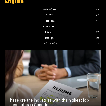
English
ĐỜI SỐNG
165
NEWS
147
TIN TỨC
144
LIFESTYLE
111
TRAVEL
102
DU LỊCH
89
SỨC KHỎE
75
These are the industries with the highest job
listing rates in Canada