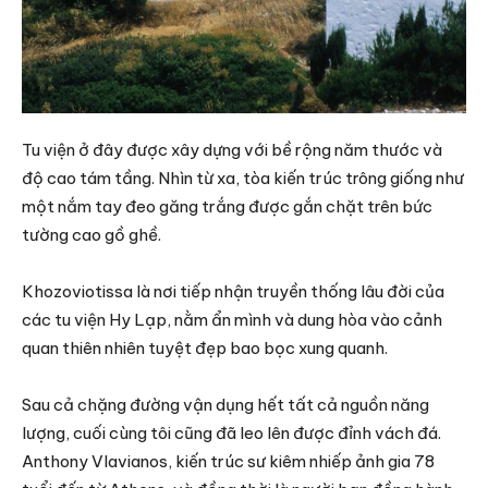
Tu viện ở đây được xây dựng với bề rộng năm thước và
độ cao tám tầng. Nhìn từ xa, tòa kiến trúc trông giống như
một nắm tay đeo găng trắng được gắn chặt trên bức
tường cao gồ ghề.
Khozoviotissa là nơi tiếp nhận truyền thống lâu đời của
các tu viện Hy Lạp, nằm ẩn mình và dung hòa vào cảnh
quan thiên nhiên tuyệt đẹp bao bọc xung quanh.
Sau cả chặng đường vận dụng hết tất cả nguồn năng
lượng, cuối cùng tôi cũng đã leo lên được đỉnh vách đá.
Anthony Vlavianos, kiến ​​trúc sư kiêm nhiếp ảnh gia 78