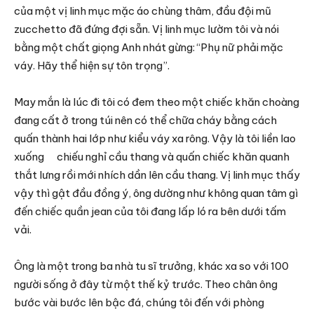
của một vị linh mục mặc áo chùng thâm, đầu đội mũ
zucchetto đã đứng đợi sẵn. Vị linh mục lườm tôi và nói
bằng một chất giọng Anh nhát gừng: “Phụ nữ phải mặc
váy. Hãy thể hiện sự tôn trọng”.
May mắn là lúc đi tôi có đem theo một chiếc khăn choàng
đang cất ở trong túi nên có thể chữa cháy bằng cách
quấn thành hai lớp như kiểu váy xa rông. Vậy là tôi liền lao
xuống chiếu nghỉ cầu thang và quấn chiếc khăn quanh
thắt lưng rồi mới nhích dần lên cầu thang. Vị linh mục thấy
vậy thì gật đầu đồng ý, ông dường như không quan tâm gì
đến chiếc quần jean của tôi đang lấp ló ra bên dưới tấm
vải.
Ông là một trong ba nhà tu sĩ trưởng, khác xa so với 100
người sống ở đây từ một thế kỷ trước. Theo chân ông
bước vài bước lên bậc đá, chúng tôi đến với phòng