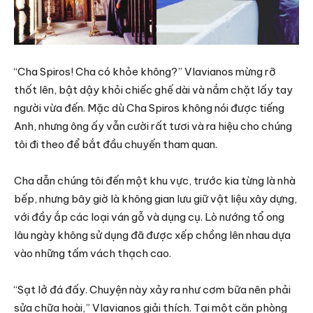
“Cha Spiros! Cha có khỏe không?” Vlavianos mừng rỡ
thốt lên, bật dậy khỏi chiếc ghế dài và nắm chặt lấy tay
người vừa đến. Mặc dù Cha Spiros không nói được tiếng
Anh, nhưng ông ấy vẫn cười rất tươi và ra hiệu cho chúng
tôi đi theo để bắt đầu chuyến tham quan.
Cha dẫn chúng tôi đến một khu vực, trước kia từng là nhà
bếp, nhưng bây giờ là không gian lưu giữ vật liệu xây dựng,
với đầy ắp các loại ván gỗ và dụng cụ. Lò nướng tổ ong
lâu ngày không sử dụng đã được xếp chồng lên nhau dựa
vào những tấm vách thạch cao.
“Sạt lở đá đấy. Chuyện này xảy ra như cơm bữa nên phải
sửa chữa hoài,” Vlavianos giải thích. Tại một căn phòng