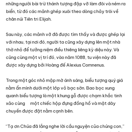
những người bài trừ thánh tượng đập vỡ làm đôi và ném ra
biển, từ đó các mảnh ghép xuôi theo dòng chảy trôi về
chân núi Tiên tri Elijah.
Sau này, các mảnh vỡ đã được tìm thấy và được ghép lại
với nhau, tại nơi đó, người ta cũng xây dựng lên một nhà
thờ nhỏ để tưởng niệm điều thiêng liêng kỳ diệu này. Và
cũng cùng một vị trí đó, vào năm 1088, tu viện này đã
được xây dựng bởi Hoàng đế Alexius Comnenus.
Trong một góc nhỏ mập mờ ánh sáng, biểu tượng quý giá
nằm ẩn mình dưới một lớp vỏ bạc sờn. Bao bọc xung
quanh biểu tượng là một khung gỗ được chạm khắc tinh
xảo cùng một chiếc hộp đựng đồng hồ và mặt dây
chuyền được đặt nằm cạnh bên.
“Tạ ơn Chúa đã lắng nghe lời cầu nguyện của chúng con,”