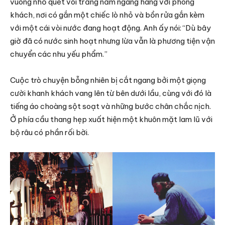
vuông nhỏ quét vôi trắng nằm ngang hàng với phòng
khách, nơi có gắn một chiếc lò nhỏ và bồn rửa gắn kèm
với một cái vòi nước đang hoạt động. Anh ấy nói: “Dù bây
giờ đã có nước sinh hoạt nhưng lừa vẫn là phương tiện vận
chuyển các nhu yếu phẩm.”
Cuộc trò chuyện bỗng nhiên bị cắt ngang bởi một giọng
cười khanh khách vang lên từ bên dưới lầu, cùng với đó là
tiếng áo choàng sột soạt và những bước chân chắc nịch.
Ở phía cầu thang hẹp xuất hiện một khuôn mặt lam lũ với
bộ râu có phần rối bời.