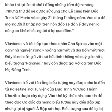
khác thì lại là nơi chất đống những tấm đệm mỏng.
“Những thứ đó sẽ được sử dụng cho Lễ cung hiến Đức
Trinh Nữ Maria vào ngày 21 tháng 11 hằng năm. Vào dịp đó,
mọi người ở khắp nơi trên hòn đảo sẽ đổ về đây nên là
cũng có khá nhiều người ở lại qua đêm.”
Vlavianos và tôi tiếp tục theo chân Cha Spiros vào một
căn nhà nguyện rộng khoảng hai mét và dài bốn mét rưỡi.
Đây là nơi cất giữ vật sở hữu linh thiêng và quý giá nhất,
biểu tượng “Panayia,” hay còn được gọi với cái tên Đức
Mẹ Đồng Trinh.
Vlavianos kể với tôi rằng biểu tượng này được cho là đến
từ Palestine, nơi Tu viện của Đức Trinh Nữ Cực Thánh
Khoziba được xây dựng. Vào thế kỷ thứ chín, các tín đồ
theo đạo Cơ đốc đã mang biểu tượng này đến đảo Síp
nhưng lại bị người Ả Rập sát hại. Biểu tượng sau đó lại bị