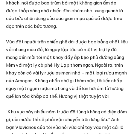
khách, nơi được bao trùm bởi một không gian ấm áp
được thắp sáng nhờ chiếc đèn chùm nhỏ, xung quanh là
các bức chân dung của các giám mục quá cố được treo
dọc trên các bức tường.
Vừa đặt người trên chiếc ghế dài được bọc bằng chất liệu
vải nhung màu đỏ, là ngay lập tức có một vị trợ lý đã
mang đến mời tôi một khay đầy ắp kẹo phủ đường dùng
kèm với một ly cà phê Hy Lạp thơm ngon. Ngoài ra, trên
khay còn có vài ly rượu psimeni nhỏ – một loại rượu mạnh
của Amogos. Không chần chừ gì thêm nữa, tôi liền nhấp
ngay một ngụm rượu mật ong và để làn hơi ấm từ hương
quế lan tỏa khắp cơ thể. Hương vị thật tuyệt vời.
“Khu vực này nhiều năm trước đã từng không có điện đóm
gì, còn nước thì sẽ phải vận chuyển trên lưng lừa.” Anh
bạn Vlavianos của tôi vừa nói vừa chỉ tay vào một cái lỗ