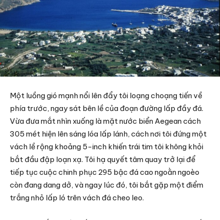
Một luồng gió mạnh nổi lên đẩy tôi loạng choạng tiến về
phía trước, ngay sát bên lề của đoạn đường lấp đầy đá.
Vừa đưa mắt nhìn xuống là mặt nước biển Aegean cách
305 mét hiện lên sáng lóa lấp lánh, cách nơi tôi đứng một
vách lề rộng khoảng 5-inch khiến trái tim tôi không khỏi
bắt đầu đập loạn xạ. Tôi hạ quyết tâm quay trở lại để
tiếp tục cuộc chinh phục 295 bậc đá cao ngoằn ngoèo
còn đang dang dở, và ngay lúc đó, tôi bắt gặp một điểm
trắng nhỏ lấp ló trên vách đá cheo leo.