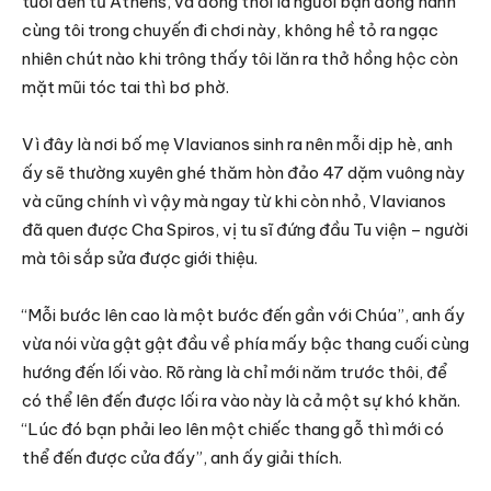
tuổi đến từ Athens, và đồng thời là người bạn đồng hành
cùng tôi trong chuyến đi chơi này, không hề tỏ ra ngạc
nhiên chút nào khi trông thấy tôi lăn ra thở hồng hộc còn
mặt mũi tóc tai thì bơ phờ.
Vì đây là nơi bố mẹ Vlavianos sinh ra nên mỗi dịp hè, anh
ấy sẽ thường xuyên ghé thăm hòn đảo 47 dặm vuông này
và cũng chính vì vậy mà ngay từ khi còn nhỏ, Vlavianos
đã quen được Cha Spiros, vị tu sĩ đứng đầu Tu viện – người
mà tôi sắp sửa được giới thiệu.
“Mỗi bước lên cao là một bước đến gần với Chúa”, anh ấy
vừa nói vừa gật gật đầu về phía mấy bậc thang cuối cùng
hướng đến lối vào. Rõ ràng là chỉ mới năm trước thôi, để
có thể lên đến được lối ra vào này là cả một sự khó khăn.
“Lúc đó bạn phải leo lên một chiếc thang gỗ thì mới có
thể đến được cửa đấy”, anh ấy giải thích.