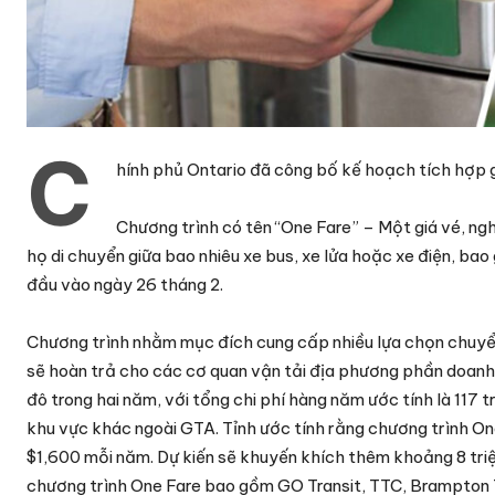
C
hính phủ Ontario đã công bố kế hoạch tích hợp 
Chương trình có tên “One Fare” – Một giá vé, ngh
họ di chuyển giữa bao nhiêu xe bus, xe lửa hoặc xe điện, ba
đầu vào ngày 26 tháng 2.
Chương trình nhằm mục đích cung cấp nhiều lựa chọn chuyển 
sẽ hoàn trả cho các cơ quan vận tải địa phương phần doanh 
đô trong hai năm, với tổng chi phí hàng năm ước tính là 117 
khu vực khác ngoài GTA. Tỉnh ước tính rằng chương trình O
$1,600 mỗi năm. Dự kiến ​​sẽ khuyến khích thêm khoảng 8 tri
chương trình One Fare bao gồm GO Transit, TTC, Brampton Tr