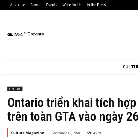
Advertise
About
Events
Write for Us
In the Press
25.4
C
Toronto
CULTU
TIN TỨC
Ontario triển khai tích hợ
trên toàn GTA vào ngày 26
February 15, 2024
4528
Culture Magazine