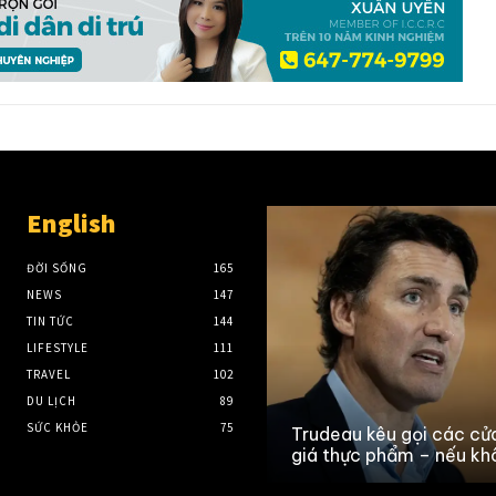
English
ĐỜI SỐNG
165
NEWS
147
TIN TỨC
144
LIFESTYLE
111
TRAVEL
102
DU LỊCH
89
SỨC KHỎE
75
Trudeau kêu gọi các cử
giá thực phẩm – nếu kh