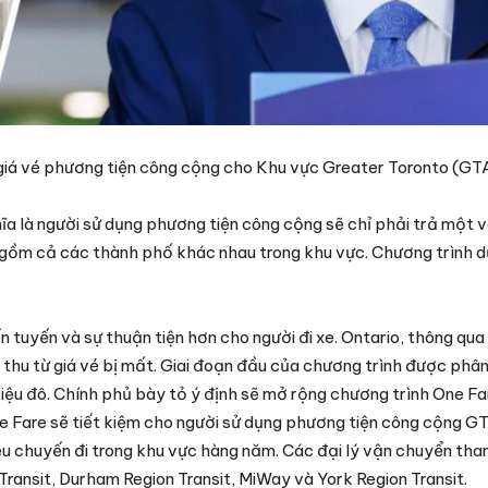
giá vé phương tiện công cộng cho Khu vực Greater Toronto (GTA
ĩa là người sử dụng phương tiện công cộng sẽ chỉ phải trả một v
o gồm cả các thành phố khác nhau trong khu vực. Chương trình d
tuyến và sự thuận tiện hơn cho người đi xe. Ontario, thông qua 
thu từ giá vé bị mất. Giai đoạn đầu của chương trình được phân
triệu đô. Chính phủ bày tỏ ý định sẽ mở rộng chương trình One F
ne Fare sẽ tiết kiệm cho người sử dụng phương tiện công cộng 
ệu chuyến đi trong khu vực hàng năm. Các đại lý vận chuyển tha
ansit, Durham Region Transit, MiWay và York Region Transit.