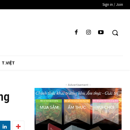
Sign in / Join
T.VIỆT
- Advertisement -
ộng