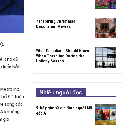
7 Inspiring Christmas
Decoration Movies
).
What Canadians Should Know
When Traveling During the
é, cho dù
Holiday Season
ự kiến bắt
Metrolinx,
Nhiều người đọc
 bổ 67 triệu
are sang các
5 bộ phim về gia đình người Mỹ
GTA khoảng
gốc Á
m gia