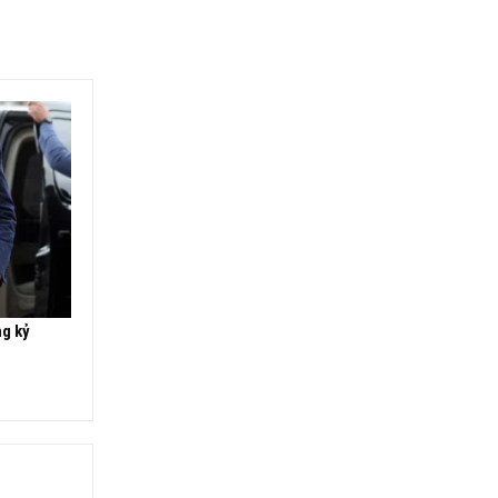
ng kỷ