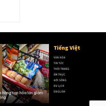
Tiếng Việt
VĂN HÓA
TIN TỨC
THỜI TRANG
ẨM THỰC
ĐỜI SỐNG
DU LỊCH
ENGLISH
a hàng tạp hóa lớn giảm
Toronto Real Estate: Where
ông
Detached Home for Under $1