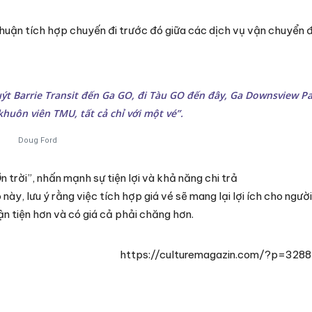
huận tích hợp chuyến đi trước đó giữa các dịch vụ vận chuyển 
buýt Barrie Transit đến Ga GO, đi Tàu GO đến đây, Ga Downsview Pa
huôn viên TMU, tất cả chỉ với một vé”.
Doug Ford
 trời”, nhấn mạnh sự tiện lợi và khả năng chi trả
, lưu ý rằng việc tích hợp giá vé sẽ mang lại lợi ích cho người
n tiện hơn và có giá cả phải chăng hơn.
https://culturemagazin.com/?p=3288