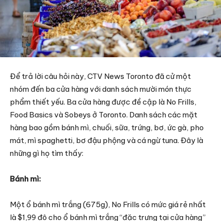
Để trả lời câu hỏi này, CTV News Toronto đã cử một
nhóm đến ba cửa hàng với danh sách mười món thực
phẩm thiết yếu. Ba cửa hàng được đề cập là No Frills,
Food Basics và Sobeys ở Toronto. Danh sách các mặt
hàng bao gồm bánh mì, chuối, sữa, trứng, bơ, ức gà, pho
mát, mì spaghetti, bơ đậu phộng và cá ngừ tuna. Đây là
những gì họ tìm thấy:
Bánh mì:
Một ổ bánh mì trắng (675g), No Frills có mức giá rẻ nhất
là $1,99 đô cho ổ bánh mì trắng “đặc trưng tại cửa hàng”