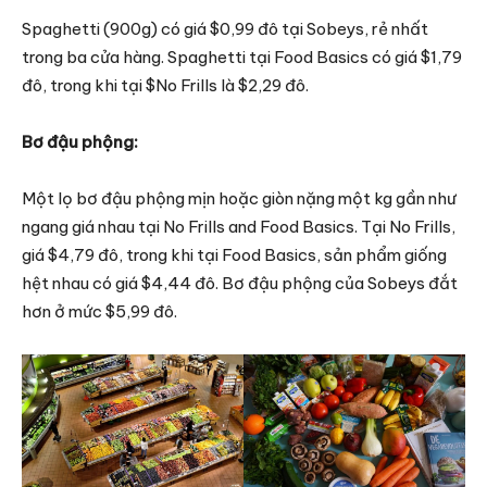
Spaghetti (900g) có giá $0,99 đô tại Sobeys, rẻ nhất
trong ba cửa hàng. Spaghetti tại Food Basics có giá $1,79
đô, trong khi tại $No Frills là $2,29 đô.
Bơ đậu phộng:
Một lọ bơ đậu phộng mịn hoặc giòn nặng một kg gần như
ngang giá nhau tại No Frills and Food Basics. Tại No Frills,
giá $4,79 đô, trong khi tại Food Basics, sản phẩm giống
hệt nhau có giá $4,44 đô. Bơ đậu phộng của Sobeys đắt
hơn ở mức $5,99 đô.