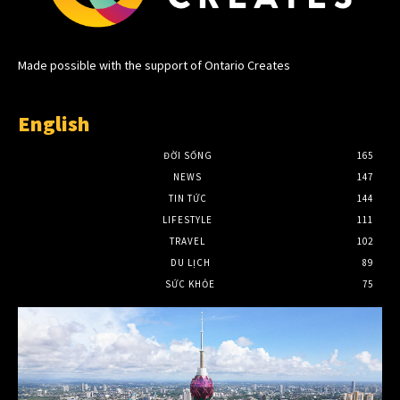
Made possible with the support of Ontario Creates
English
ĐỜI SỐNG
165
NEWS
147
TIN TỨC
144
LIFESTYLE
111
TRAVEL
102
DU LỊCH
89
SỨC KHỎE
75