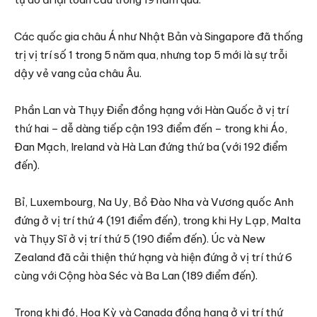
Các quốc gia châu Á như Nhật Bản và Singapore đã thống
trị vị trí số 1 trong 5 năm qua, nhưng top 5 mới là sự trỗi
dậy vẻ vang của châu Âu.
Phần Lan và Thụy Điển đồng hạng với Hàn Quốc ở vị trí
thứ hai – dễ dàng tiếp cận 193 điểm đến – trong khi Áo,
Đan Mạch, Ireland và Hà Lan đứng thứ ba (với 192 điểm
đến).
Bỉ, Luxembourg, Na Uy, Bồ Đào Nha và Vương quốc Anh
đứng ở vị trí thứ 4 (191 điểm đến), trong khi Hy Lạp, Malta
và Thụy Sĩ ở vị trí thứ 5 (190 điểm đến). Úc và New
Zealand đã cải thiện thứ hạng và hiện đứng ở vị trí thứ 6
cùng với Cộng hòa Séc và Ba Lan (189 điểm đến).
Trong khi đó, Hoa Kỳ và Canada đồng hạng ở vị trí thứ