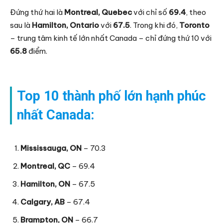
Đứng thứ hai là
Montreal, Quebec
với chỉ số
69.4
, theo
sau là
Hamilton, Ontario
với
67.5
. Trong khi đó,
Toronto
– trung tâm kinh tế lớn nhất Canada – chỉ đứng thứ 10 với
65.8
điểm.
Top 10 thành phố lớn hạnh phúc
nhất Canada:
Mississauga, ON
– 70.3
Montreal, QC
– 69.4
Hamilton, ON
– 67.5
Calgary, AB
– 67.4
Brampton, ON
– 66.7