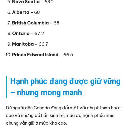
Nova Scotia
– 68.2
Alberta
– 68
British Columbia
– 68
Ontario
– 67.2
Manitoba
– 66.7
Prince Edward Island
– 66.5
Hạnh phúc đang được giữ vững
– nhưng mong manh
Dù người dân Canada đang đối mặt với chi phí sinh hoạt
cao và những bất ổn kinh tế, mức độ hạnh phúc nhìn
chung vẫn giữ ở mức khá cao.