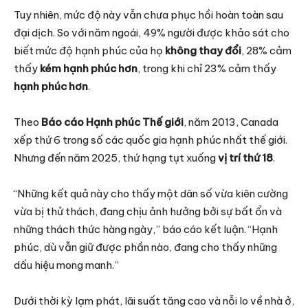
Tuy nhiên, mức độ này vẫn chưa phục hồi hoàn toàn sau
đại dịch. So với năm ngoái, 49% người được khảo sát cho
biết mức độ hạnh phúc của họ
không thay đổi
, 28% cảm
thấy
kém hạnh phúc hơn
, trong khi chỉ 23% cảm thấy
hạnh phúc hơn
.
Theo
Báo cáo Hạnh phúc Thế giới
, năm 2013, Canada
xếp thứ 6 trong số các quốc gia hạnh phúc nhất thế giới.
Nhưng đến năm 2025, thứ hạng tụt xuống
vị trí thứ 18
.
“Những kết quả này cho thấy một dân số vừa kiên cường
vừa bị thử thách, đang chịu ảnh hưởng bởi sự bất ổn và
những thách thức hàng ngày,” báo cáo kết luận. “Hạnh
phúc, dù vẫn giữ được phần nào, đang cho thấy những
dấu hiệu mong manh.”
Dưới thời kỳ lạm phát, lãi suất tăng cao và nỗi lo về nhà ở,