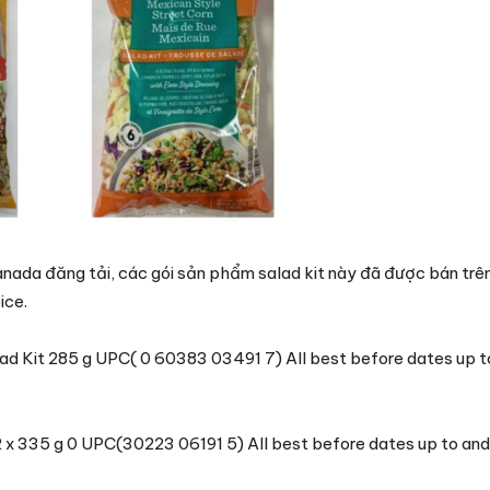
nada đăng tải, các gói sản phẩm salad kit này đã được bán trê
ice.
d Kit 285 g UPC( 0 60383 03491 7) All best before dates up t
2 x 335 g 0 UPC(30223 06191 5) All best before dates up to and 