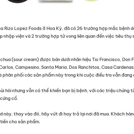
ủa Rizo Lopez Foods ở Hoa Kỳ, đã có 26 trường hợp mắc bệnh d
nhập viện và 2 trường hợp tử vong liên quan đến việc tiêu thụ
chua (sour cream) được bán dưới nhãn hiệu Tio Francisco, Don F
n Carlos, Campesino, Santa Maria, Dos Ranchitos, Casa Cardena
phân phối các sản phẩm này trong khi cuộc điều tra vẫn đang d
 hôi nhưng vẫn có thể khiến bạn bị bệnh, với các triệu chứng 
 cứng cổ.
ày, thay vào đó, hãy vứt đi hay trả lại nơi đã mua. Khách hàn
 tiền cho sản phẩm.