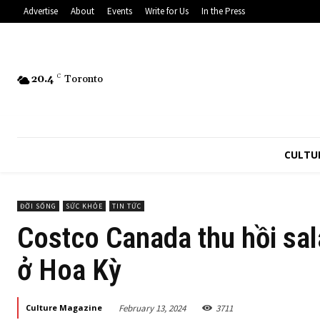
Advertise
About
Events
Write for Us
In the Press
20.4
C
Toronto
CULTU
ĐỜI SỐNG
SỨC KHỎE
TIN TỨC
Costco Canada thu hồi sal
ở Hoa Kỳ
February 13, 2024
3711
Culture Magazine