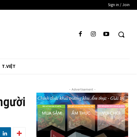
Sign in / Join
T.VIỆT
- Advertisement -
người