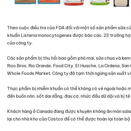
Theo cuộc điều tra của FDA đối với một số sản phẩm sữa c
khuẩn Listeria monocytogenes được báo cáo, 23 trường hợp 
của công ty.
Các sản phẩm bị thu hồi bao gồm phô mai, sữa chua và kem 
Rizo Bros, Rio Grande, Food City, El Huache, La Ordena, Sa
Whole Foods Market. Công ty đã tạm thời ngừng sản xuất và 
Thực phẩm bị nhiễm khuẩn có thể không có vẻ ngoài hoặc mùi
đến buồn nôn, sốt dai dẳng, đau cơ, nhức đầu dữ dội và bị tê
Khách hàng ở Canada đang được khuyên không ăn món salad n
lại cho nhà kho của Costco để có thể được hoàn lại toàn bộ