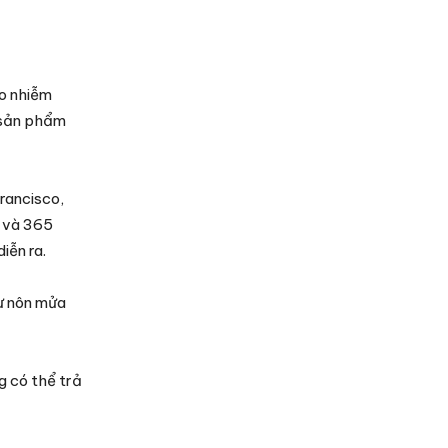
o nhiễm
 sản phẩm
rancisco,
s và 365
iễn ra.
từ nôn mửa
g có thể trả