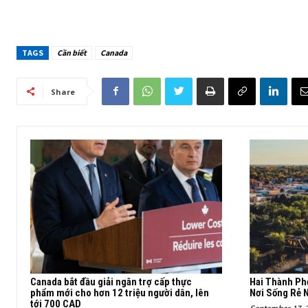
TAGS
Cần biết
Canada
Share
Canada bắt đầu giải ngân trợ cấp thực
Hai Thành Ph
phẩm mới cho hơn 12 triệu người dân, lên
Nơi Sống Rẻ 
tới 700 CAD