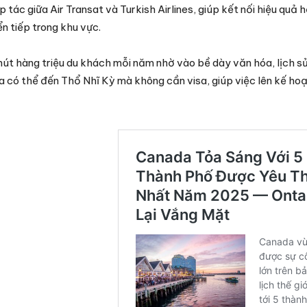
ác giữa Air Transat và Turkish Airlines, giúp kết nối hiệu quả h
n tiếp trong khu vực.
hút hàng triệu du khách mỗi năm nhờ vào bề dày văn hóa, lịch s
có thể đến Thổ Nhĩ Kỳ mà không cần visa, giúp việc lên kế hoạ