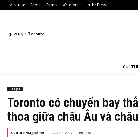
Advertise
About
Events
Write for Us
In the Press
20.4
C
Toronto
CULTU
DU LỊCH
Toronto có chuyến bay thẳ
thoa giữa châu Âu và châ
July 21, 2025
2349
Culture Magazine