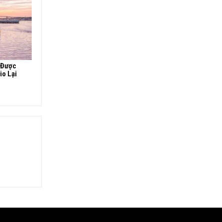
 Được
io Lại