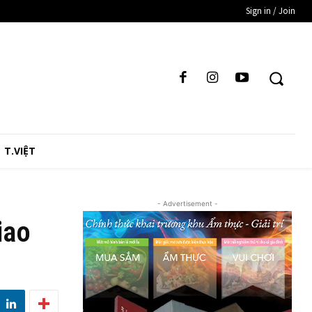
Sign in / Join
T.VIỆT
- Advertisement -
iao