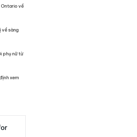
 Ontario về
ị về sàng
i phụ nữ từ
 định xem