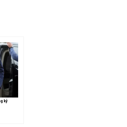
ng kỷ