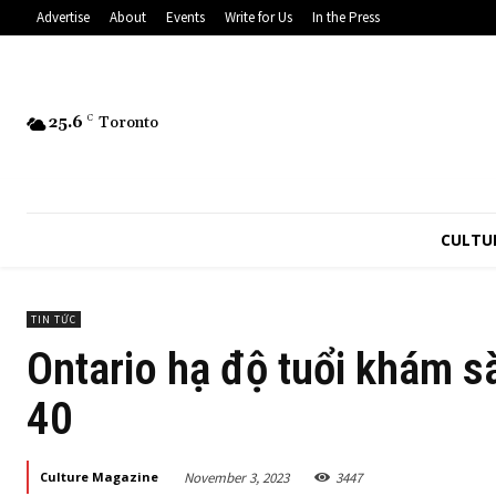
Advertise
About
Events
Write for Us
In the Press
25.6
C
Toronto
CULTU
TIN TỨC
Ontario hạ độ tuổi khám s
40
November 3, 2023
3447
Culture Magazine