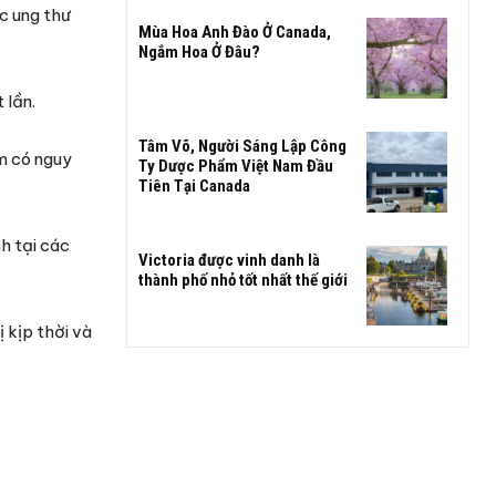
c ung thư
Mùa Hoa Anh Đào Ở Canada,
Ngắm Hoa Ở Đâu?
 lần.
Tâm Võ, Người Sáng Lập Công
m có nguy
Ty Dược Phẩm Việt Nam Đầu
Tiên Tại Canada
h tại các
Victoria được vinh danh là
thành phố nhỏ tốt nhất thế giới
 kịp thời và