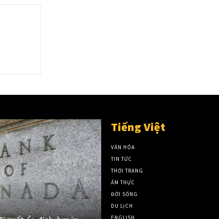
Tiếng Việt
VĂN HÓA
TIN TỨC
THỜI TRANG
ẨM THỰC
ĐỜI SỐNG
DU LỊCH
ENGLISH