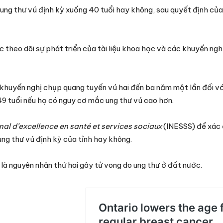
ung thư vú định kỳ xuống 40 tuổi hay không, sau quyết định của
c theo dõi sự phát triển của tài liệu khoa học và các khuyến ngh
huyến nghị chụp quang tuyến vú hai đến ba năm một lần đối vớ
49 tuổi nếu họ có nguy cơ mắc ung thư vú cao hơn.
onal d’excellence en santé et services sociaux
(INESSS) để xác
ung thư vú định kỳ của tỉnh hay không.
 là nguyên nhân thứ hai gây tử vong do ung thư ở đất nước.