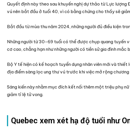
Quyết định này theo sau khuyến nghị dự thảo từ Lực lượng 
vú nên bắt đầu ở tuổi 40, vì có bằng chứng cho thấy sẽ giảm
Bắt đầu từ mùa thu năm 2024, những người đủ điều kiện tro
Những người từ 30-69 tuổi có thể được chụp quang tuyến v
cơ cao, chẳng hạn như những người có tiền sử gia đình mắc 
Bộ Y tế hiện có kế hoạch tuyển dụng nhân viên mới và thiết l
địa điểm sàng lọc ung thư vú trước khi việc mở rộng chương t
Sáng kiến này nhằm mục đích kết nối thêm một triệu phụ nữ v
giảm tỉ lệ tử vong.
Quebec xem xét hạ độ tuổi như On