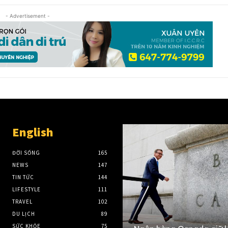
- Advertisement -
English
ĐỜI SỐNG
165
NEWS
147
TIN TỨC
144
LIFESTYLE
111
TRAVEL
102
DU LỊCH
89
SỨC KHỎE
75