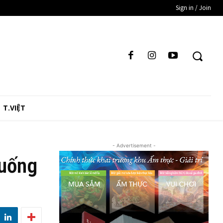
Sign in / Join
T.VIỆT
- Advertisement -
xuống