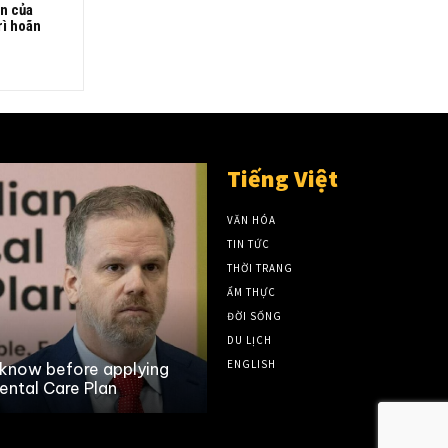
ện của
rì hoãn
Tiếng Việt
VĂN HÓA
TIN TỨC
THỜI TRANG
ẨM THỰC
ĐỜI SỐNG
DU LỊCH
ENGLISH
 know before applying
Những công việc được trả l
ental Care Plan
Canada