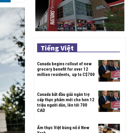
Tiếng Việt
Canada begins rollout of new
grocery benefit for over 12
million residents, up to C$700
Canada bắt đầu giải ngân trợ
cấp thực phẩm mới cho hơn 12
triệu người dân, lên tới 700
CAD
Ẩm thực Việt bùng nổ ở New
York