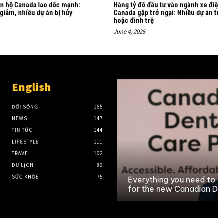
ăn hộ Canada lao dốc mạnh:
Hàng tỷ đô đầu tư vào ngành xe đi
 giảm, nhiều dự án bị hủy
Canada gặp trở ngại: Nhiều dự án t
hoặc đình trệ
June 4, 2025
English
ĐỜI SỐNG
165
NEWS
147
TIN TỨC
144
LIFESTYLE
111
TRAVEL
102
DU LỊCH
89
SỨC KHỎE
75
Everything you need to
for the new Canadian D