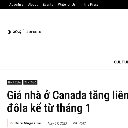
Advertise
About
Events
Write for Us
In the Press
20.4
C
Toronto
CULTU
NHÀ CỬA
TIN TỨC
Giá nhà ở Canada tăng liê
đôla kể từ tháng 1
May 17, 2023
4047
Culture Magazine