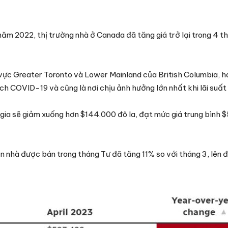
năm 2022, thị trường nhà ở Canada đã tăng giá trở lại trong 4 th
 vực Greater Toronto và Lower Mainland của British Columbia, h
dịch COVID-19 và cũng là nơi chịu ảnh hưởng lớn nhất khi lãi suất
ốc gia sẽ giảm xuống hơn $144.000 đô la, đạt mức giá trung bình
n nhà được bán trong tháng Tư đã tăng 11% so với tháng 3, lên