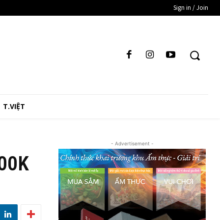
Sign in / Join
T.VIỆT
- Advertisement -
100K