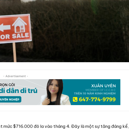
- Advertisement -
ạt mức $716.000 đô la vào tháng 4. Đây là một sự tăng đáng kể