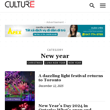
- Advertisement -
CATEGORY
New year
CHRISTMAS
LUNA NEW YEAR
NEW YEAR
A dazzling light festival returns
to Toronto
December 12, 2025
CHRISTMAS
New Year’s Day 2024 in