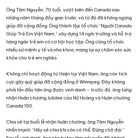
Ông Tâm Nguyễn, 70 tuổi, vượt biên đến Canada sau
những năm tháng đầy gian truân, và từ đó đã không ngừng
giúp đỡ cộng đồng. Ông thành lập tổ chức “Người Canada
Giúp Trẻ Em Việt Nam,” xây dựng 14 ngôi trường và hỗ trợ
hàng ngàn trẻ em có cơ hội học tập. Ông cũng tổ chức
nhiều sứ mệnh y tế và nha khoa, mang lại sự chăm sóc sức
khỏe cho trẻ em nghèo.
Không chỉ hoạt động từ thiện tại Việt Nam, ông còn tích
cực gây quỹ giúp đỡ cộng đồng ở Winnipeg. Đây không
phải lần đầu tiên ông được vinh danh – trước đó, ông từng
nhận Huân chương Jubilee của Nữ Hoàng và Huân chương
Canada 150.
Chia sẻ tại buổi lễ nhận huân chương, ông Tâm Nguyễn
nhấn mạnh: “Hãy sẻ chia khi còn có thể. Đừng chờ đợi.”
Sau lễ vinh danh, ông còn tự tay làm gỏi cuốn đãi khách,