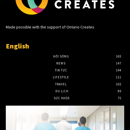
Made possible with the support of Ontario Creates
English
ĐỜI SỐNG
165
NEWS
147
TIN TỨC
144
LIFESTYLE
111
TRAVEL
102
DU LỊCH
89
SỨC KHỎE
75