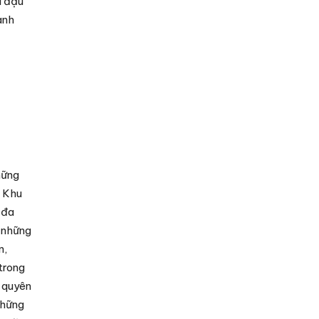
i đậu
ành
hững
. Khu
 đa
c những
n,
trong
 quyên
những