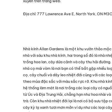
xuyên trên trang web.
Địa chỉ: 777 Lawrence Ave E, North York, ON M3C
Nhà kính Allan Gardens là một khu vườn thảo mộc
nhà với sáu khu nhà kính, hai trong số đó là nhà nhi
trồng hoa lan, cây dứa cảnh và cây thu hải đường.
nhà cọ mái vòm là nơi bạn có thể bắt gặp nhiều loạ
cọ, cây chuối và dây leo nhiệt đới cùng với các loạ
theo mùa đặc sắc với màu sắc rực rỡ. Khu nhà kín
hệ thống làm mát là nơi trồng các loại cây có ngu
từ Úc và Địa Trung Hải, chẳng hạn như hoa nhài và
trà. Còn khu nhà nhiệt đới lại là nơi có bộ sưu tập c
cây kỳ lạ xanh tươi mơn mởn ví dụ như các loại câ