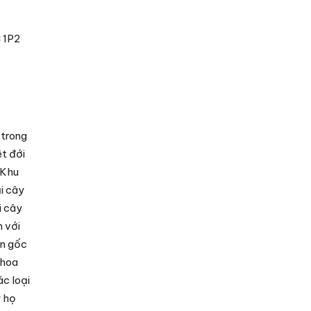
 1P2
 trong
ệt đới
 Khu
i cây
i cây
h với
ồn gốc
 hoa
ác loại
y họ