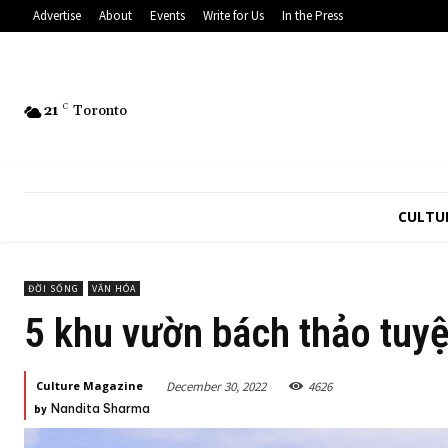
Advertise
About
Events
Write for Us
In the Press
21
C
Toronto
CULTU
ĐỜI SỐNG
VĂN HÓA
5 khu vườn bách thảo tuy
December 30, 2022
4626
Culture Magazine
Nandita Sharma
by