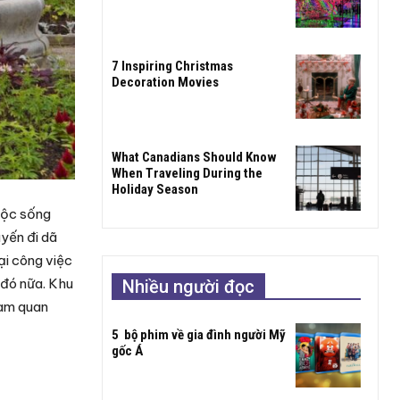
7 Inspiring Christmas
Decoration Movies
What Canadians Should Know
When Traveling During the
Holiday Season
uộc sống
yến đi dã
ại công việc
 đó nữa. Khu
Nhiều người đọc
ham quan
5 bộ phim về gia đình người Mỹ
gốc Á