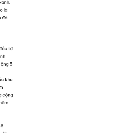
xanh.
o là
n đá
đầu từ
ịnh
rộng 5
ác khu
àm
ng cộng
thêm
hệ