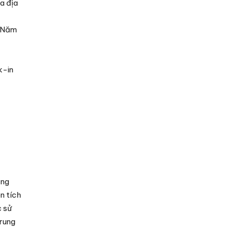
a địa
g Năm
k-in
ẳng
n tích
c sử
rung