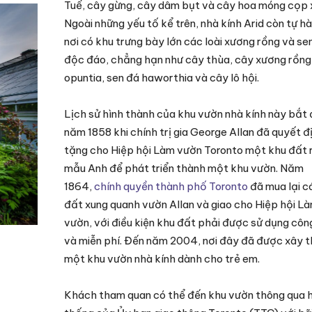
Tuế, cây gừng, cây dâm bụt và cây hoa móng cọp 
Ngoài những yếu tố kể trên, nhà kính Arid còn tự hà
nơi có khu trưng bày lớn các loài xương rồng và se
độc đáo, chẳng hạn như cây thùa, cây xương rồng
opuntia, sen đá haworthia và cây lô hội.
Lịch sử hình thành của khu vườn nhà kính này bắt 
năm 1858 khi chính trị gia George Allan đã quyết đ
tặng cho Hiệp hội Làm vườn Toronto một khu đất 
mẫu Anh để phát triển thành một khu vườn. Năm
1864,
chính quyền thành phố Toronto
đã mua lại c
đất xung quanh vườn Allan và giao cho Hiệp hội L
vườn, với điều kiện khu đất phải được sử dụng cô
và miễn phí. Đến năm 2004, nơi đây đã được xây 
một khu vườn nhà kính dành cho trẻ em.
Khách tham quan có thể đến khu vườn thông qua 