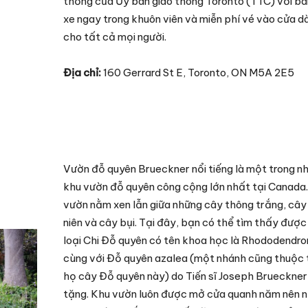
thống của Ủy ban giao thông Toronto (TTC) với bã
xe ngay trong khuôn viên và miễn phí vé vào cửa d
cho tất cả mọi người.
Địa chỉ:
160 Gerrard St E, Toronto, ON M5A 2E5
Vườn đỗ quyên Brueckner nổi tiếng là một trong n
khu vườn đỗ quyên công cộng lớn nhất tại Canada
vườn nằm xen lẫn giữa những cây thông trắng, cây
niên và cây bụi. Tại đây, bạn có thể tìm thấy đượ
loại Chi Đỗ quyên có tên khoa học là Rhododendro
cùng với Đỗ quyên azalea (một nhánh cũng thuộc 
họ cây Đỗ quyên này) do Tiến sĩ Joseph Brueckner
tặng. Khu vườn luôn được mở cửa quanh năm nên 