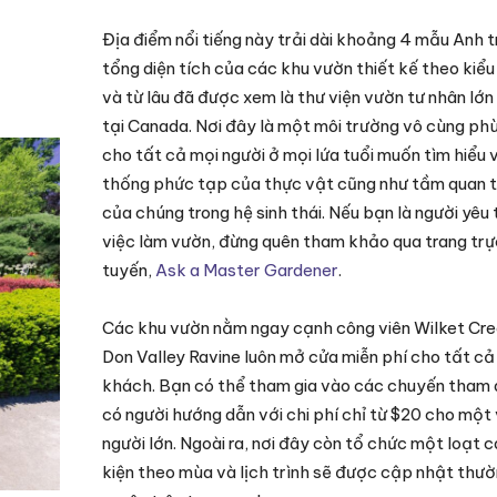
Địa điểm nổi tiếng này trải dài khoảng 4 mẫu Anh t
tổng diện tích của các khu vườn thiết kế theo kiểu
và từ lâu đã được xem là thư viện vườn tư nhân lớn
tại Canada. Nơi đây là một môi trường vô cùng ph
cho tất cả mọi người ở mọi lứa tuổi muốn tìm hiểu 
thống phức tạp của thực vật cũng như tầm quan 
của chúng trong hệ sinh thái. Nếu bạn là người yêu 
việc làm vườn, đừng quên tham khảo qua trang trự
tuyến,
Ask a Master Gardener
.
Các khu vườn nằm ngay cạnh công viên Wilket Cr
Don Valley Ravine luôn mở cửa miễn phí cho tất cả
khách. Bạn có thể tham gia vào các chuyến tham
có người hướng dẫn với chi phí chỉ từ $20 cho một
người lớn. Ngoài ra, nơi đây còn tổ chức một loạt 
kiện theo mùa và lịch trình sẽ được cập nhật thư