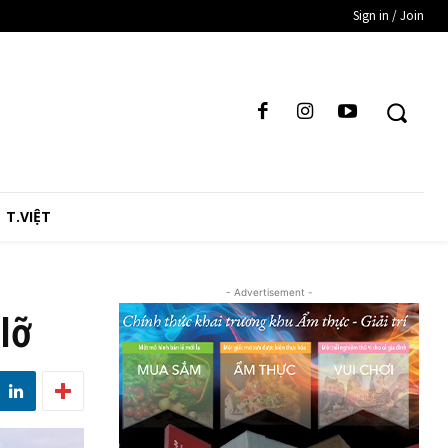
Sign in / Join
T.VIỆT
- Advertisement -
lỡ