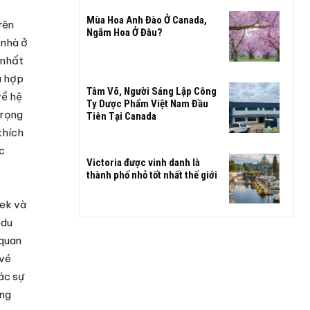
Mùa Hoa Anh Đào Ở Canada,
rên
Ngắm Hoa Ở Đâu?
 nhà ở
 nhất
ù hợp
Tâm Võ, Người Sáng Lập Công
về hệ
Ty Dược Phẩm Việt Nam Đầu
trọng
Tiên Tại Canada
thích
c
Victoria được vinh danh là
thành phố nhỏ tốt nhất thế giới
eek và
 du
 quan
 vé
các sự
ờng