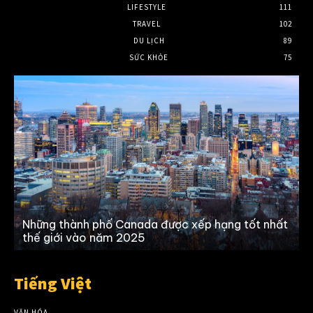
LIFESTYLE
111
TRAVEL
102
DU LỊCH
89
SỨC KHỎE
75
p
Những thành phố Canada được xếp hạng tốt nhất
T
thế giới vào năm 2025
Tiếng Việt
VĂN HÓA