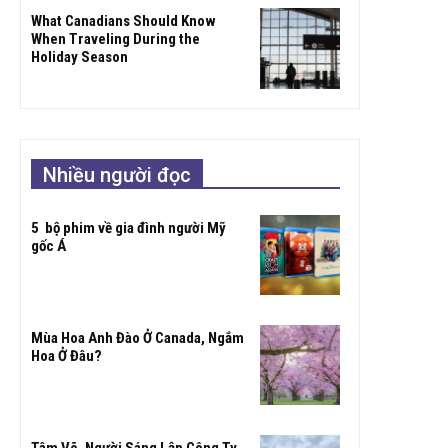
What Canadians Should Know
When Traveling During the
Holiday Season
Nhiều người đọc
5 bộ phim về gia đình người Mỹ
gốc Á
Mùa Hoa Anh Đào Ở Canada, Ngắm
Hoa Ở Đâu?