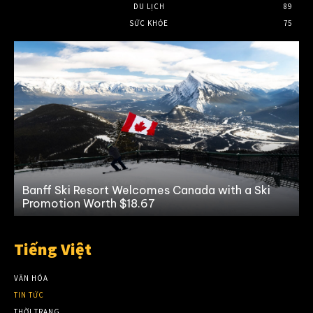
DU LỊCH
89
SỨC KHỎE
75
Banff Ski Resort Welcomes Canada with a Ski
Promotion Worth $18.67
Tiếng Việt
VĂN HÓA
TIN TỨC
THỜI TRANG