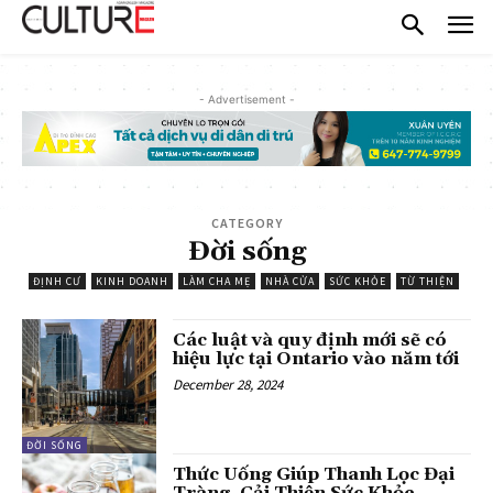
- Advertisement -
CATEGORY
Đời sống
ĐỊNH CƯ
KINH DOANH
LÀM CHA MẸ
NHÀ CỬA
SỨC KHỎE
TỪ THIỆN
Các luật và quy định mới sẽ có
hiệu lực tại Ontario vào năm tới
December 28, 2024
ĐỜI SỐNG
Thức Uống Giúp Thanh Lọc Đại