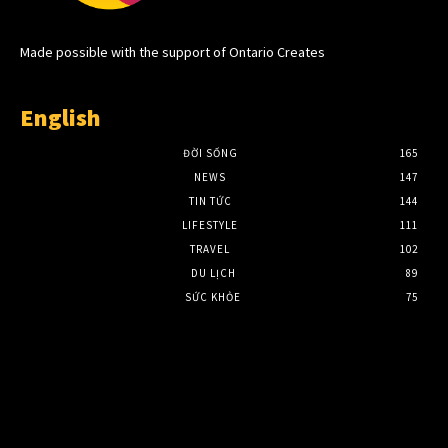
Made possible with the support of Ontario Creates
English
ĐỜI SỐNG
165
NEWS
147
TIN TỨC
144
LIFESTYLE
111
TRAVEL
102
DU LỊCH
89
SỨC KHỎE
75