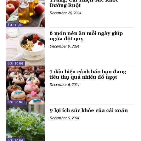
Tràng, Cải Thiện Sức Khỏe
Đường Ruột
December 26, 2024
ẨM THỰC
6 món nên ăn mỗi ngày giúp
ngừa đột quỵ
December 9, 2024
ĐỜI SỐNG
7 dấu hiệu cảnh báo bạn đang
tiêu thụ quá nhiều đồ ngọt
December 6, 2024
ĐỜI SỐNG
9 lợi ích sức khỏe của cải xoăn
December 5, 2024
ĐỜI SỐNG