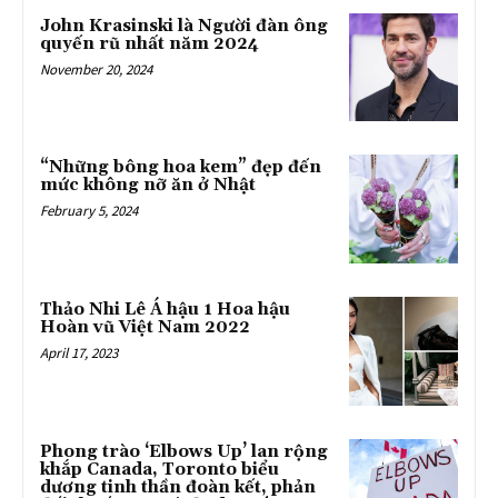
John Krasinski là Người đàn ông
quyến rũ nhất năm 2024
November 20, 2024
“Những bông hoa kem” đẹp đến
mức không nỡ ăn ở Nhật
February 5, 2024
Thảo Nhi Lê Á hậu 1 Hoa hậu
Hoàn vũ Việt Nam 2022
April 17, 2023
Phong trào ‘Elbows Up’ lan rộng
khắp Canada, Toronto biểu
dương tinh thần đoàn kết, phản