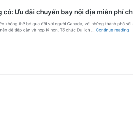
 có: Ưu đãi chuyến bay nội địa miễn phí c
n không thể bỏ qua đối với người Canada, với những thành phố sôi
K
nên dễ tiếp cận và hợp lý hơn, Tổ chức Du lịch …
Continue reading
p
N
B
t
c
c
t
có
Ư
đã
c
b
nộ
đị
m
ph