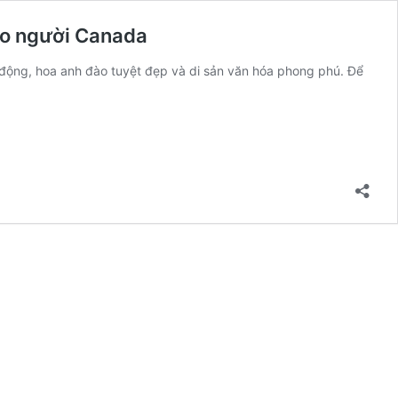
ho người Canada
 động, hoa anh đào tuyệt đẹp và di sản văn hóa phong phú. Để
hám
há
hật
ản
heo
ách
hưa
ừng
:
u
i
huyến
ay
i
a
iễn
í